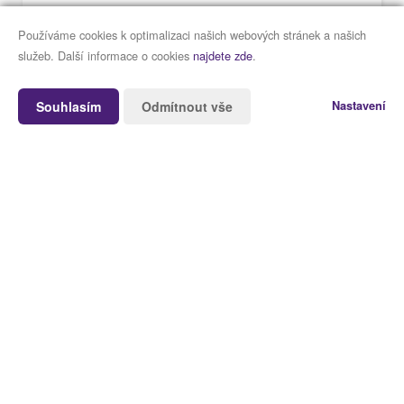
Používáme cookies k optimalizaci našich webových stránek a našich
služeb. Další informace o cookies
najdete zde
.
Souhlasím
Odmítnout vše
Nastavení
6
3D virtuální prohlídka
Díky nejmodernější technologii nemovitost