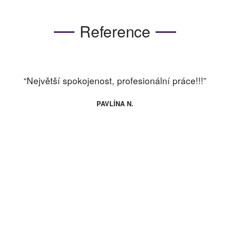
Reference
“Vynikající zkušenost s prodejem nemovitosti Když
jsem se rozhodl prodat svou chatu, obrátil jsem se
na JUDr. Jitku Štenglovou, realitní makléřku
společnosti TAURUM Reality a nemohl jsem být
spokojenější. Celý proces prodeje byl s její pomocí
hladký a bezproblémový. Celý tým realitní kanceláře
TAURUM reality prokázal vysokou profesionalitu a
skvělou znalost trhu. Komunikace s makléřkou JUDr.
Jitkou Štenglovou byla vždy rychlá a transparentní,
díky její práci a odhodlání jsem prodal chatu rychle a