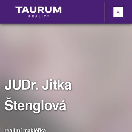
JUDr. Jitka
Štenglová
realitní makléřka