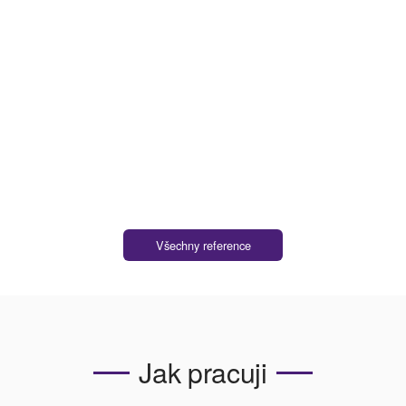
za nejlepší možnou cenu. Realitní kancelář
TAURUM reality je bezpochyby dobrou volbou pro
každého, kdo chce prodat nemovitost.”
PETR A.
Všechny reference
Jak pracuji