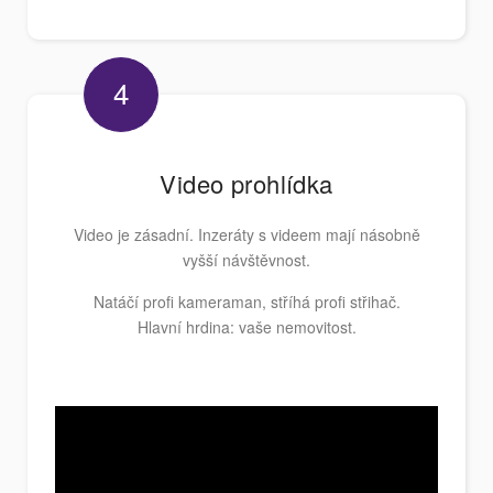
4
Video prohlídka
Video je zásadní. Inzeráty s videem mají násobně
vyšší návštěvnost.
Natáčí profi kameraman, stříhá profi střihač.
Hlavní hrdina: vaše nemovitost.