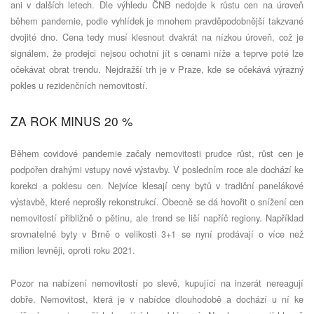
ani v dalších letech. Dle výhledu ČNB nedojde k růstu cen na úroveň
během pandemie, podle vyhlídek je mnohem pravděpodobnější takzvané
dvojité dno. Cena tedy musí klesnout dvakrát na nízkou úroveň, což je
signálem, že prodejci nejsou ochotní jít s cenami níže a teprve poté lze
očekávat obrat trendu. Nejdražší trh je v Praze, kde se očekává výrazný
pokles u rezidenčních nemovitostí.
ZA ROK MINUS 20 %
Během covidové pandemie začaly nemovitosti prudce růst, růst cen je
podpořen drahými vstupy nové výstavby. V posledním roce ale dochází ke
korekci a poklesu cen. Nejvíce klesají ceny bytů v tradiční panelákové
výstavbě, které neprošly rekonstrukcí. Obecně se dá hovořit o snížení cen
nemovitostí přibližně o pětinu, ale trend se liší napříč regiony. Například
srovnatelné byty v Brně o velikosti 3+1 se nyní prodávají o více než
milion levněji, oproti roku 2021.
Pozor na nabízení nemovitostí po slevě, kupující na inzerát nereagují
dobře. Nemovitost, která je v nabídce dlouhodobě a dochází u ní ke