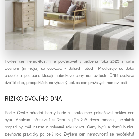
Pokles cen nemovitostí má pokračovat v průběhu roku 2023 a další
zlevnění (mírnější) se očekává v dalších letech. Prodlužuje se doba
prodeje a postupně klesají nabídkové ceny nemovitostí. ČNB očekává
dvojité dno, předpokládá se výrazný pokles cen pražských nemovitostí.
RIZIKO DVOJÍHO DNA
Podle České národní banky bude v tomto roce pokračovat pokles cen
bytů. Analytici očekávají snížení o přibližně deset procent, nejhlubší
propad by měl nastat v polovině roku 2023. Ceny bytů a domů budou
zlevňovat prakticky po celý rok. Zvýšení cen nemovitostí se neočekává