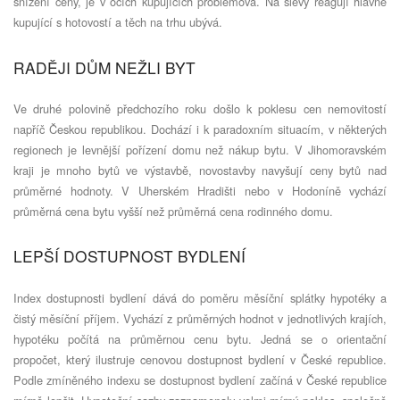
snížení ceny, je v očích kupujících problémová. Na slevy reagují hlavně
kupující s hotovostí a těch na trhu ubývá.
RADĚJI DŮM NEŽLI BYT
Ve druhé polovině předchozího roku došlo k poklesu cen nemovitostí
napříč Českou republikou. Dochází i k paradoxním situacím, v některých
regionech je levnější pořízení domu než nákup bytu. V Jihomoravském
kraji je mnoho bytů ve výstavbě, novostavby navyšují ceny bytů nad
průměrné hodnoty. V Uherském Hradišti nebo v Hodoníně vychází
průměrná cena bytu vyšší než průměrná cena rodinného domu.
LEPŠÍ DOSTUPNOST BYDLENÍ
Index dostupnosti bydlení dává do poměru měsíční splátky hypotéky a
čistý měsíční příjem. Vychází z průměrných hodnot v jednotlivých krajích,
hypotéku počítá na průměrnou cenu bytu. Jedná se o orientační
propočet, který ilustruje cenovou dostupnost bydlení v České republice.
Podle zmíněného indexu se dostupnost bydlení začíná v České republice