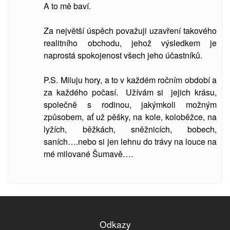
A to mě baví.
Za největší úspěch považuji uzavření takového
realitního obchodu, jehož výsledkem je
naprostá spokojenost všech jeho účastníků.
P.S. Miluju hory, a to v každém ročním období a
za každého počasí. Užívám si jejich krásu,
společně s rodinou, jakýmkoli možným
způsobem, ať už pěšky, na kole, koloběžce, na
lyžích, běžkách, sněžnicích, bobech,
saních….nebo si jen lehnu do trávy na louce na
mé milované Šumavě….
Odkazy