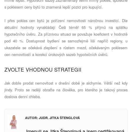
mírně lepšit. Hypoteční sazby zaznamenaly velmi mírný pokles, společně
s poklesem ceny bytů to znamená lepší pozici pro kupující.
I přes pokles cen bytů je pořízení nemovitosti náročnou investicí. Dle
aktuální hodnoty vynakládají Češi téměř 65 % příjmů na splátku
hypotečního úvěru. Za příznivou situaci se považuje koeficient v hodnotě
pod 40 %. Dostupnost bydlení se samozřejmě liší napříč regiony, u
ukazatele se očekává zlepšení s růstem mezd, očekávaným poklesem
cen nemovitostí a korekcí úrokových sazeb hypotečních úvěrů.
ZVOLTE VHODNOU STRATEGII
Jak dobře prodat nemovitost v dnešní době je alchymie. Větší než kdy
jindy. Proto se raději obraťte na člověka, pro kterého je takový proces
doslova denní chleba.
AUTOR: JUDR. JITKA ŠTENGLOVÁ
Jmenuji se Jitka Štenglová a jsem certifikovaná