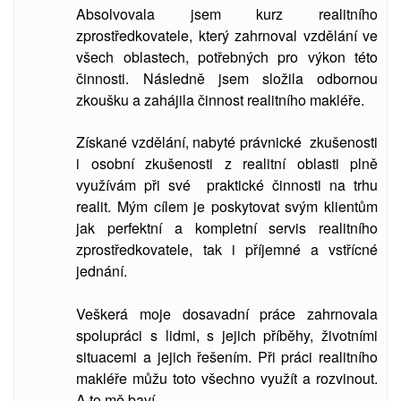
Absolvovala jsem kurz realitního
zprostředkovatele, který zahrnoval vzdělání ve
všech oblastech, potřebných pro výkon této
činnosti. Následně jsem složila odbornou
zkoušku a zahájila činnost realitního makléře.
Získané vzdělání, nabyté právnické zkušenosti
i osobní zkušenosti z realitní oblasti plně
využívám při své praktické činnosti na trhu
realit. Mým cílem je poskytovat svým klientům
jak perfektní a kompletní servis realitního
zprostředkovatele, tak i příjemné a vstřícné
jednání.
Veškerá moje dosavadní práce zahrnovala
spolupráci s lidmi, s jejich příběhy, životními
situacemi a jejich řešením. Při práci realitního
makléře můžu toto všechno využít a rozvinout.
A to mě baví.