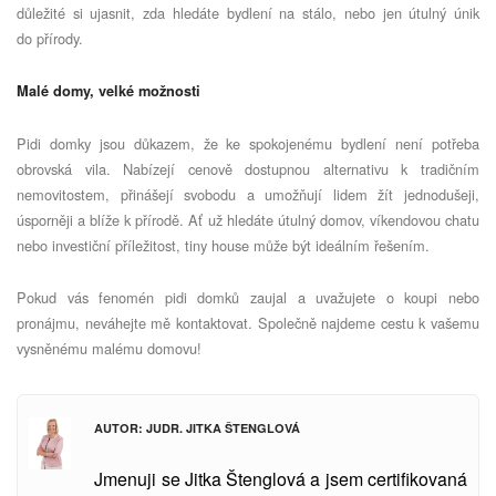
důležité si ujasnit, zda hledáte bydlení na stálo, nebo jen útulný únik
do přírody.
Malé domy, velké možnosti
Pidi domky jsou důkazem, že ke spokojenému bydlení není potřeba
obrovská vila. Nabízejí cenově dostupnou alternativu k tradičním
nemovitostem, přinášejí svobodu a umožňují lidem žít jednodušeji,
úsporněji a blíže k přírodě. Ať už hledáte útulný domov, víkendovou chatu
nebo investiční příležitost, tiny house může být ideálním řešením.
Pokud vás fenomén pidi domků zaujal a uvažujete o koupi nebo
pronájmu, neváhejte mě kontaktovat. Společně najdeme cestu k vašemu
vysněnému malému domovu!
AUTOR: JUDR. JITKA ŠTENGLOVÁ
Jmenuji se Jitka Štenglová a jsem certifikovaná