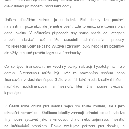
dřevostaveb po moderní modulární domy.
Dalším důležitým krokem je umístění. Pidi domky lze postavit
na vlastním pozemku, ale je nutné ověřit, zda to umožňuje územní plán
dané lokality. V některých případech tiny house spadá do kategorie
„mobilní stavba“, což může usnadnit administrativní procesy.
Pro rekreační účely se často využívají zahrady, louky nebo lesní pozemky,
ale vždy je nutné prověřit legislativní podmínky.
Co se týče financování, ne všechny banky nabízejí hypotéky na malé
domky. Alternativou může být úvěr ze stavebního spoření nebo
financování z vlastních úspor. Stále více lidí také hledá kreativní řešení,
například spolufinancování s investory, kteří tiny houses využívají
k pronájmu.
V Česku roste obliba pidi domků nejen pro trvalé bydlení, ale i jako
rekreační nemovitosti. Oblíbené lokality zahrnují přírodní oblasti, kde lze
tiny house využívat jako víkendovou chatu nebo zajímavou investici
na krátkodobý pronájem. Pokud zvažujete pořízení pidi domku, je