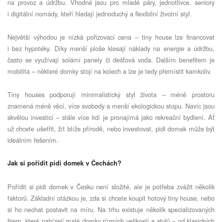
na provoz a údržbu. Vhodné jsou pro mladé páry, jednotlivce, seniory
i digitální nomády, kteří hledají jednoduchý a flexibilní životní styl.
Největší výhodou je nízká pořizovací cena – tiny house lze financovat
i bez hypotéky. Díky menší ploše klesají náklady na energie a údržbu,
často se využívají solární panely či dešťová voda. Dalším benefitem je
mobilita – některé domky stojí na kolech a lze je tedy přemístit kamkoliv.
Tiny houses podporují minimalistický styl života – méně prostoru
znamená méně věcí, více svobody a menší ekologickou stopu. Navíc jsou
skvělou investicí – stále více lidí je pronajímá jako rekreační bydlení. Ať
už chcete ušetřit, žít blíže přírodě, nebo investovat, pidi domek může být
ideálním řešením.
Jak si pořídit pidi domek v Čechách?
Pořídit si pidi domek v Česku není složité, ale je potřeba zvážit několik
faktorů. Základní otázkou je, zda si chcete koupit hotový tiny house, nebo
si ho nechat postavit na míru. Na trhu existuje několik specializovaných
firem, které nabízejí malé domky různých velikostí a stylů – od klasických