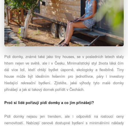
Pidi domky, známé také jako tiny houses, se v posledních letech staly
hitem nejen ve světě, ale i v Česku. Minimalistický styl života láká čím
dál více lidí, kteří chtějí bydlet úsporně, ekologicky a flexibilně. Tiny
house může být ideálním řešením pro jednotlivce, páry i investory
hledající rekreační bydlení. Zjistěte, jaké výhody tyto malé domky
přinášejí a jak si takový domek pořídit v Čechách.
Proč si lidé pořizují pidi domky a co jim přinášejí?
Pidi domky nejsou jen trendem, ale i odpovědí na rostoucí ceny
nemovitostí. Nabízejí cenově dostupné bydlení s minimálními náklady