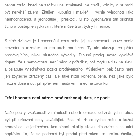
cenou ztrácí hned na začátku na atraktivitě, ve chvíli, kdy by o ni mohl
být největší zájem. Zkušení kupující i makléři ji rychle vyhodnotí jako
nadhodnocenou a jednoduše ji přeskočí. Místo vyjednávání tak přichází
ticho a postupné vyčkávání, které může trvat týdny i měsíce.
Stejně rizikové je i podcenění ceny nebo její stanovování pouze podle
srovnání s inzeráty na realitních portálech. Ty ale ukazují jen přání
prodávajících, nikoli skutečné výsledky. Dlouhý prodej navíc vyvolává
dojem, že s nemovitostí „není něco v pořádku“, což zvyšuje tlak na slevu
a oslabuje vyjednávací pozici prodávajícího. Výsledkem pak často není
jen zbytečně ztracený čas, ale také nižší konečná cena, než jaké bylo
možné dosáhnout při správném nastavení hned na začátku.
Tržní hodnota není názor: proč rozhodují data, ne pocit
Naše pocity, zkušenosti z minulosti nebo informace od známých mohou
být při určování ceny zavádějící. Realitní trh se rychle mění a každá
nemovitost je jedinečnou kombinací lokality, stavu, dispozice a aktuální
poptávky. To, že se podobný byt prodal před rokem za určitou částku,