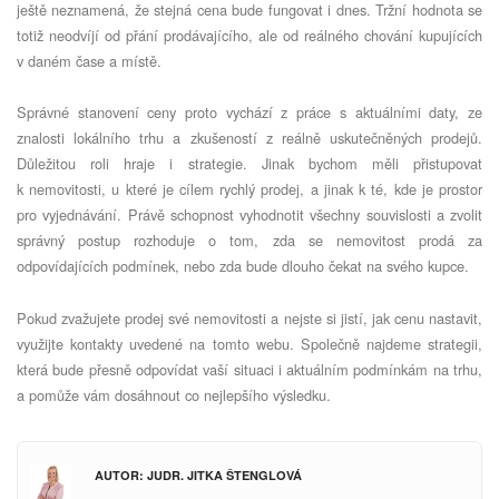
ještě neznamená, že stejná cena bude fungovat i dnes. Tržní hodnota se
totiž neodvíjí od přání prodávajícího, ale od reálného chování kupujících
v daném čase a místě.
Správné stanovení ceny proto vychází z práce s aktuálními daty, ze
znalosti lokálního trhu a zkušeností z reálně uskutečněných prodejů.
Důležitou roli hraje i strategie. Jinak bychom měli přistupovat
k nemovitosti, u které je cílem rychlý prodej, a jinak k té, kde je prostor
pro vyjednávání. Právě schopnost vyhodnotit všechny souvislosti a zvolit
správný postup rozhoduje o tom, zda se nemovitost prodá za
odpovídajících podmínek, nebo zda bude dlouho čekat na svého kupce.
Pokud zvažujete prodej své nemovitosti a nejste si jistí, jak cenu nastavit,
využijte kontakty uvedené na tomto webu. Společně najdeme strategii,
která bude přesně odpovídat vaší situaci i aktuálním podmínkám na trhu,
a pomůže vám dosáhnout co nejlepšího výsledku.
AUTOR: JUDR. JITKA ŠTENGLOVÁ