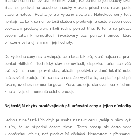
Stanovit cenu nemovitosti se může zdát jako poměrně jednoduchý úkol.
Stačí se podívat na podobné nabídky v okolí, přičíst něco navíc podle
stavu a hotovo. Realita je ale výrazně složitější. Nabídkové ceny totiž
neříkají, za kolik se nemovitosti skutečně prodávají, a často v sobě nesou
očekávání prodávajících, nikoli reálný pohled trhu. K tomu se přidává
osobní vztah k nemovitosti, investovaný čas, peníze i emoce, které
přirozeně ovlivňují vnímání její hodnoty.
Do výsledné ceny navíc vstupuje celá řada faktorů, které nejsou na první
pohled viditelné. Technický stav nemovitosti, dispozice, orientace vůči
světovým stranám, právní stav, aktuální poptávka v dané lokalitě nebo
načasování prodeje. Trh se navíc neustále vyvíjí a to, co platilo před půl
rokem, už dnes nemusí fungovat. Právě proto je stanovení ceny jedním
z nejcitlivějších momentů celého prodeje.
Nejčastější chyby prodávajících při určování ceny a jejich důsledky
Jednou z nejčastějších chyb je snaha nastavit cenu „raději o něco výš“
s tím, že se případně časem zlevní. Tento postup ale často vede
k opačnému efektu, než prodávající očekává. Nemovitost s přehnanou