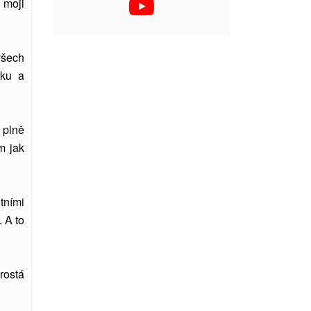
 moji
všech
šku a
 plně
m jak
tními
. A to
rostá