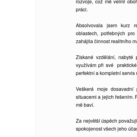
rozvoje, což mě velmi oboh
práci.
Absolvovala jsem kurz re
oblastech, potřebných pro
zahájila činnost realitního m
Získané vzdělání, nabyté p
využívám při své praktické 
perfektní a kompletní servis 
Veškerá moje dosavadní pr
situacemi a jejich řešením. 
mě baví.
Za největší úspěch považuji
spokojenost všech jeho účas