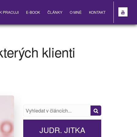
K PRACUJI
E-BOOK
ČLÁNKY
O MNĚ
KONTAKT
terých klienti
JUDR. JITKA