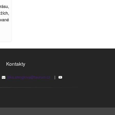
rásu,
žích,
ované
Kontakty
|
jitka.stenglova@taurum.cz
|