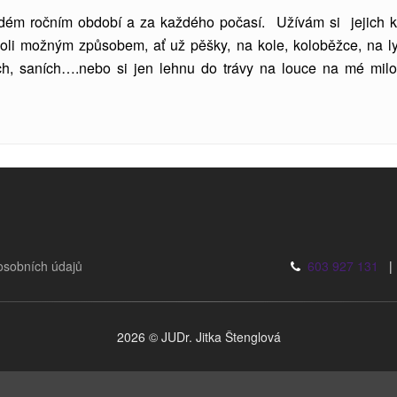
aždém ročním období a za každého počasí. Užívám si jejich k
oli možným způsobem, ať už pěšky, na kole, koloběžce, na ly
ch, saních….nebo si jen lehnu do trávy na louce na mé mil
osobních údajů
603 927 131
2026 © JUDr. Jitka Štenglová