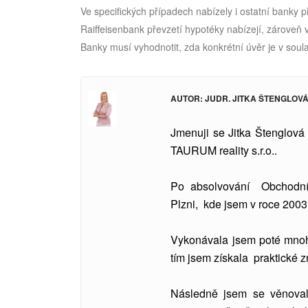
Ve specifických případech nabízely i ostatní banky 
Raiffeisenbank převzetí hypotéky nabízejí, zároveň v
Banky musí vyhodnotit, zda konkrétní úvěr je v soula
AUTOR: JUDR. JITKA ŠTENGLOV
Jmenuji se Jitka Štenglová 
TAURUM reality s.r.o..
Po absolvování Obchodní
Plzni, kde jsem v roce 2003 
Vykonávala jsem poté mnoho 
tím jsem získala praktické zn
Následně jsem se věnovala