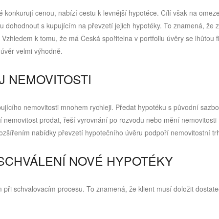
é konkurují cenou, nabízí cestu k levnější hypotéce. Cílí však na omez
ou dohodnout s kupujícím na převzetí jejich hypotéky. To znamená, že z
 Vzhledem k tomu, že má Česká spořitelna v portfoliu úvěry se lhůtou f
t úvěr velmi výhodně.
J NEMOVITOSTI
pujícího nemovitosti mnohem rychleji. Předat hypotéku s původní sazb
ují nemovitost prodat, řeší vyrovnání po rozvodu nebo mění nemovitosti
rozšířením nabídky převzetí hypotečního úvěru podpoří nemovitostní tr
 SCHVÁLENÍ NOVÉ HYPOTÉKY
 při schvalovacím procesu. To znamená, že klient musí doložit dostat