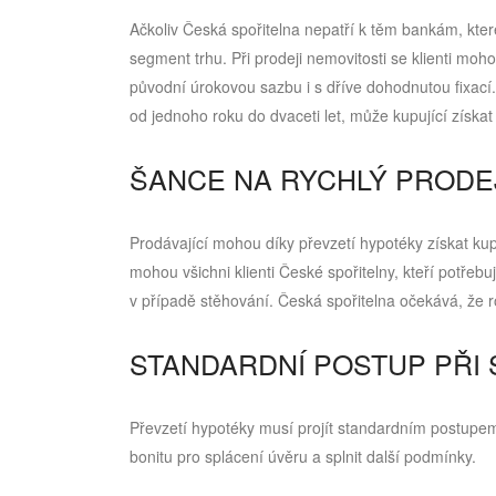
Ačkoliv Česká spořitelna nepatří k těm bankám, kter
segment trhu. Při prodeji nemovitosti se klienti moh
původní úrokovou sazbu i s dříve dohodnutou fixací.
od jednoho roku do dvaceti let, může kupující získa
ŠANCE NA RYCHLÝ PRODE
Prodávající mohou díky převzetí hypotéky získat ku
mohou všichni klienti České spořitelny, kteří potřeb
v případě stěhování. Česká spořitelna očekává, že 
STANDARDNÍ POSTUP PŘI
Převzetí hypotéky musí projít standardním postupem
bonitu pro splácení úvěru a splnit další podmínky.