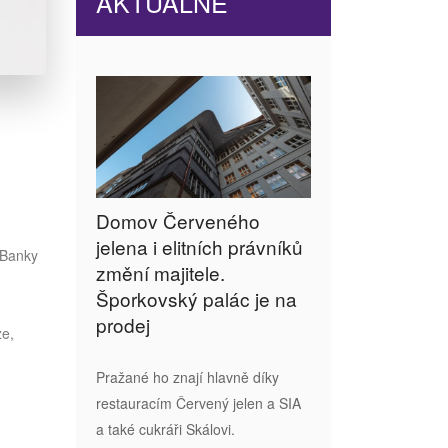
AKTUÁLNĚ
Domov Červeného
jelena i elitních právníků
 Banky
změní majitele.
Šporkovský palác je na
prodej
ze,
Pražané ho znají hlavně díky
restauracím Červený jelen a SIA
a také cukráři Skálovi.