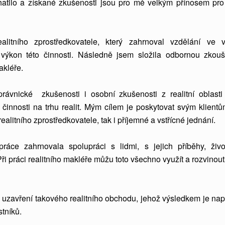
atilo a získané zkušenosti jsou pro mě velkým přínosem pro
alitního zprostředkovatele, který zahrnoval vzdělání ve 
 výkon této činnosti. Následně jsem složila odbornou zkou
akléře.
rávnické zkušenosti i osobní zkušenosti z realitní oblasti
činnosti na trhu realit. Mým cílem je poskytovat svým klientů
realitního zprostředkovatele, tak i příjemné a vstřícné jednání.
áce zahrnovala spolupráci s lidmi, s jejich příběhy, živo
Při práci realitního makléře můžu toto všechno využít a rozvinout
 uzavření takového realitního obchodu, jehož výsledkem je nap
tníků.