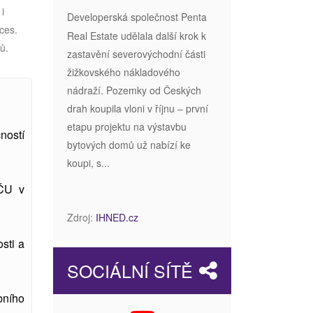
i
Developerská společnost Penta
ces.
Real Estate udělala další krok k
rů.
zastavění severovýchodní části
žižkovského nákladového
nádraží. Pozemky od Českých
drah koupila vloni v říjnu – první
etapu projektu na výstavbu
ností
bytových domů už nabízí ke
koupi, s...
ZČU v
Zdroj:
IHNED.cz
sti a
SOCIÁLNÍ SÍTĚ
bního