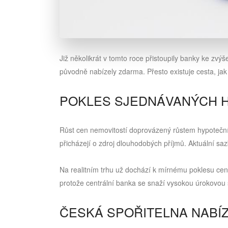
Již několikrát v tomto roce přistoupily banky ke zv
původně nabízely zdarma. Přesto existuje cesta, ja
POKLES SJEDNÁVANÝCH 
Růst cen nemovitostí doprovázený růstem hypoteční
přicházejí o zdroj dlouhodobých příjmů. Aktuální sa
Na realitním trhu už dochází k mírnému poklesu cen
protože centrální banka se snaží vysokou úrokovou s
ČESKÁ SPOŘITELNA NABÍZ