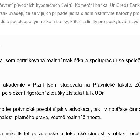
převzetí původních hypotečních úvěrů. Komerční banka, UniCredit Bank 
šak uvádějí, že se v jejich případě jedná o administrativně náročný pro
du s podstoupeným rizikem banky, kritérii a limity pro poskytování úvě
Á
a jsem certifikovaná realitní makléřka a spolupracuji se společ
 akademie v Plzni jsem studovala
na Právnické fakultě 
po složení rigorózní zkoušky získala titul JUDr.
let právnické povolání jak v advokacii, tak i v notářské činno
alosti platného práva, včetně realitní činnosti.
 několik let poradenské a lektorské činnosti v oblasti oso