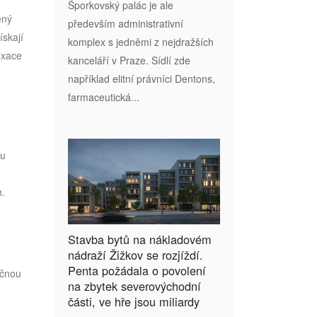
Šporkovský palác je ale
ený
především administrativní
ískají
komplex s jedněmi z nejdražších
ixace
kanceláří v Praze. Sídlí zde
například elitní právníci Dentons,
farmaceutická...
ou
h.
Stavba bytů na nákladovém
nádraží Žižkov se rozjíždí.
Penta požádala o povolení
ečnou
na zbytek severovýchodní
části, ve hře jsou miliardy