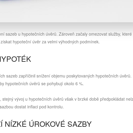
ýšení sazeb u hypotečních úvěrů. Zároveň začaly omezovat služby, které
k získat hypoteční úvěr za velmi výhodných podmínek.
HYPOTÉK
ch sazeb zapříčinil snížení objemu poskytovaných hypotečních úvěrů.
zby hypotečních úvěrů se pohybují okolo 6 %.
, stejný vývoj u hypotečních úvěrů však v brzké době předpokládat nel
azbou dostat inflaci pod kontrolu.
Í NÍZKÉ ÚROKOVÉ SAZBY