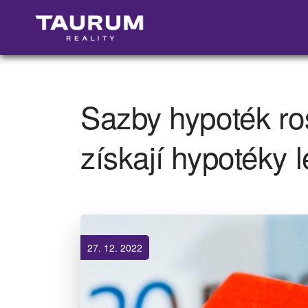
Sazby hypoték ros
získají hypotéky l
27. 12. 2022