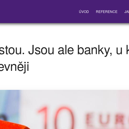
ÚVOD
REFERENCE
JA
tou. Jsou ale banky, u k
evněji