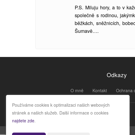
P.S. Miluju hory, a to v k
společně s rodinou, jakýmk
běžkách, sněžnicích, bobe
Šumavě….
Odkazy
O mně
Kontakt
Ochrana 
Používáme cookies k optimalizaci našich webových
stránek a našich služeb. Další informace o cookies
najdete zde
.