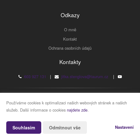
Odkazy
O mně
Kontakt
Ochrana osobních údajů
Kontakty
603 927 131
|
jitka.stenglova@taurum.cz
|
2026 © JUDr. Jitka Štenglová
Používáme cookies k optimalizaci našich webových stránek a našich
služeb. Další informace o cookies
najdete zde
.
Vytvořeno v systému
CHYTRÝ WEB MAKLÉŘE
Souhlasím
Odmítnout vše
Nastavení
2026 © Tomawell s.r.o.