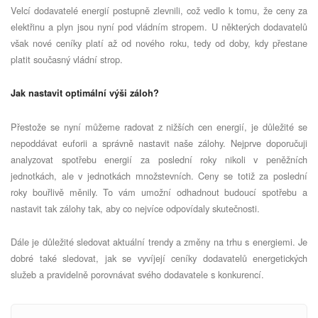
Velcí dodavatelé energií postupně zlevnili, což vedlo k tomu, že ceny za
elektřinu a plyn jsou nyní pod vládním stropem. U některých dodavatelů
však nové ceníky platí až od nového roku, tedy od doby, kdy přestane
platit současný vládní strop.
Jak nastavit optimální výši záloh?
Přestože se nyní můžeme radovat z nižších cen energií, je důležité se
nepoddávat euforii a správně nastavit naše zálohy. Nejprve doporučuji
analyzovat spotřebu energií za poslední roky nikoli v peněžních
jednotkách, ale v jednotkách množstevních. Ceny se totiž za poslední
roky bouřlivě měnily. To vám umožní odhadnout budoucí spotřebu a
nastavit tak zálohy tak, aby co nejvíce odpovídaly skutečnosti.
Dále je důležité sledovat aktuální trendy a změny na trhu s energiemi. Je
dobré také sledovat, jak se vyvíjejí ceníky dodavatelů energetických
služeb a pravidelně porovnávat svého dodavatele s konkurencí.