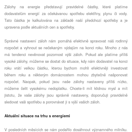
Zálohy na energie představují pravidelné částky, které platíme
dodavatelům energií za očekávanou spotřebu elektřiny, plynu či vody.
Tato částka je kalkulována na základě naší předchozí spotřeby a je
upravena podle aktuálních cen a spotřeby.
Správné nastavení záloh nám pomáhá efektivně spravovat náš rodinný
rozpočet a vyhnout se nečekaným výdajům na konci roku. Mnoho z nás
má tendenci nevěnovat pozornost výši záloh. Pokud ale platíme příliš
vysoké zálohy, můžeme se dostat do situace, kdy nám dodavatel na konci
roku vrátí velkou částku, kterou bychom mohli efektivněji investovat
během roku a některým domácnostem mohou zbytečně našponovat
rozpočet. Naopak, pokud jsou naše zálohy nastaveny příliš nízko,
můžeme čelit vysokému nedoplatku. Chcete-li mít klidnou mysl a mít
jistotu, že vaše zálohy jsou správně nastaveny, doporučuji pravidelně
sledovat vaši spotřebu a porovnávat ji s výší vašich záloh.
Aktuální situace na trhu s energiemi
V posledních měsících se nám podařilo dosáhnout významného milníku.