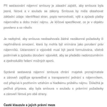
Při sestavování nájemní smlouvy je zásadní zajistit, aby smlouva byla
jasná, férová a v souladu se zákony. Smlouva by měla obsahovat
základní údaje: identifikaci stran, popis nemovitosti, výši a způsob platby
nájemného a dobu trvání nájmu. Je klíčové specifikovat, co je v objektu
povoleno a co nikoliv.
Je nezbytné, aby smlouva neobsahovala žádné nezákonné požadavky či
nepřiměřená omezení, která by mohla být vnímána jako porušení práv
nájemníků. Ustanovení o výpovědi musí být jasně formulována, včetně
podmínek a způsobu doručení výpovědi, aby se předešlo nedorozuměním
a zjednodušilo řešení možných sporů.
Správně sestavená nájemní smlouva chrání majetek pronajímatele
a zároveň zajišťuje spravedlivé a transparentní jednání s nájemníkem,
což přispívá k pozitivním vztahům a hladkému průběhu nájmu. Důležitá je
pečlivá příprava, aby byla smlouva v souladu s právními požadavky
a zároveň férová pro obě strany.
Časté klauzule a jejich právní meze