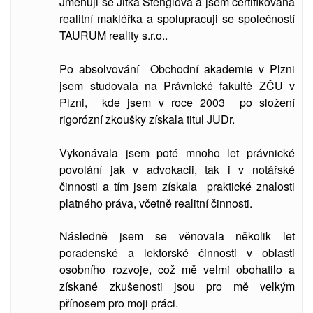
Jmenuji se Jitka Štenglová a jsem certifikovaná
realitní makléřka a spolupracuji se společností
TAURUM reality s.r.o..
Po absolvování Obchodní akademie v Plzni
jsem studovala
na Právnické fakultě ZČU v
Plzni, kde jsem v roce 2003 po složení
rigorózní zkoušky získala titul JUDr.
Vykonávala jsem poté mnoho let právnické
povolání jak v advokacii, tak i v notářské
činnosti a tím jsem získala praktické znalosti
platného práva, včetně realitní činnosti.
Následně jsem se věnovala několik let
poradenské a lektorské činnosti v oblasti
osobního rozvoje, což mě velmi obohatilo a
získané zkušenosti jsou pro mě velkým
přínosem pro moji práci.