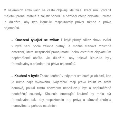
V nájemních smlouvách se často objevují klauzule, které mají chránit
majetek pronajímatele a zajistit pohodlí a bezpečí všech obyvatel. Přesto
je důležité, aby tyto klauzule respektovaly právní rámec a práva
nájemníků.
I když přímý zákaz chovu zvířat
– Omezení týkající se zvířat:
v bytě není podle zákona platný, je možné stanovit rozumná
omezení, která nezpůsobí pronajímateli nebo ostatním obyvatelům
nepřiměřené obtíže. Je důležité, aby takové klauzule byly
formulovány s ohledem na práva nájemníků.
Zákaz kouření v nájemní smlouvě je oblastí, kde
– Kouření v bytě:
je nutné najít rovnováhu. Nájemníci mají právo kouřit ve svém
domově, pokud tímto chováním nepoškozují byt a nepřiměřeně
neobtěžují sousedy. Klauzule omezující kouření by měla být
formulována tak, aby respektovala tato práva a zároveň chránila
nemovitost a pohodu ostatních.