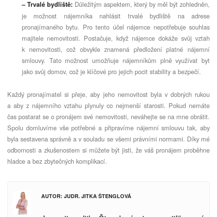
Důležitým aspektem, který by měl být zohledněn,
– Trvalé bydliště:
je možnost nájemníka nahlásit trvalé bydliště na adrese
pronajímaného bytu. Pro tento účel nájemce nepotřebuje souhlas
majitele nemovitosti. Postačuje, když nájemce dokáže svůj vztah
k nemovitosti, což obvykle znamená předložení platné nájemní
smlouvy. Tato možnost umožňuje nájemníkům plně využívat byt
jako svůj domov, což je klíčové pro jejich pocit stability a bezpečí.
Každý pronajímatel si přeje, aby jeho nemovitost byla v dobrých rukou
a aby z nájemního vztahu plynuly co nejmenší starosti. Pokud nemáte
čas postarat se o pronájem své nemovitosti, neváhejte se na mne obrátit.
Spolu domluvíme vše potřebné a připravíme nájemní smlouvu tak, aby
byla sestavena správně a v souladu se všemi právními normami. Díky mé
odbornosti a zkušenostem si můžete být jisti, že váš pronájem proběhne
hladce a bez zbytečných komplikací.
AUTOR: JUDR. JITKA ŠTENGLOVÁ