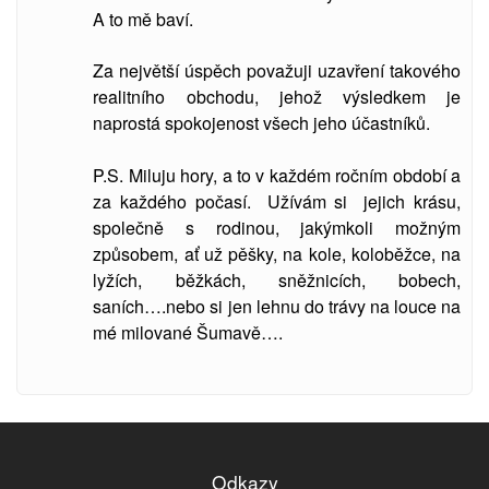
A to mě baví.
Za největší úspěch považuji uzavření takového
realitního obchodu, jehož výsledkem je
naprostá spokojenost všech jeho účastníků.
P.S. Miluju hory, a to v každém ročním období a
za každého počasí. Užívám si jejich krásu,
společně s rodinou, jakýmkoli možným
způsobem, ať už pěšky, na kole, koloběžce, na
lyžích, běžkách, sněžnicích, bobech,
saních….nebo si jen lehnu do trávy na louce na
mé milované Šumavě….
Odkazy