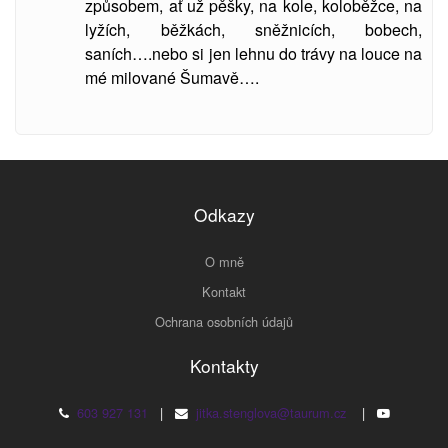
způsobem, ať už pěšky, na kole, koloběžce, na
lyžích, běžkách, sněžnicích, bobech,
saních….nebo si jen lehnu do trávy na louce na
mé milované Šumavě….
Odkazy
O mně
Kontakt
Ochrana osobních údajů
Kontakty
603 927 131
|
jitka.stenglova@taurum.cz
|