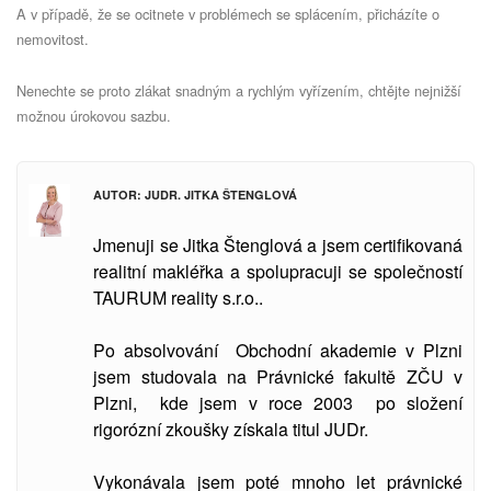
A v případě, že se ocitnete v problémech se splácením, přicházíte o
nemovitost.
Nenechte se proto zlákat snadným a rychlým vyřízením, chtějte nejnižší
možnou úrokovou sazbu.
AUTOR: JUDR. JITKA ŠTENGLOVÁ
Jmenuji se Jitka Štenglová a jsem certifikovaná
realitní makléřka a spolupracuji se společností
TAURUM reality s.r.o..
Po absolvování Obchodní akademie v Plzni
jsem studovala
na Právnické fakultě ZČU v
Plzni, kde jsem v roce 2003 po složení
rigorózní zkoušky získala titul JUDr.
Vykonávala jsem poté mnoho let právnické