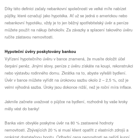
Díky této definici začaly nebankovní společnosti ve velké míře nabízet
půjčky, které označují jako hypotéka. Ať už se jedná o americkou nebo
nebankovní hypotéku, vždy je to jen běžný spotřebitelský úvěr a peníze
můžete použít na nákup čehokoliv. Za závazky a splacení takového úvěru
ručíte zástavou nemovitosti.
Hypoteční úvěry poskytovány bankou
Vyřízení hypotečního úvěru v bance znamená, že musíte doložit účel
čerpání peněz. Jinými slovy, peníze z úvěru získáte na koupi, rekonstrukci
nebo výstavbu rodinného domu. Zkrátka na to, abyste vyřešili bydlení.
Úvěr v bance můžete vyřídit na úrokovou sazbu okolo 2 – 2,5 %, což je
velmi výhodná sazba. Úroky jsou dokonce nižší, než je roční míra inflace.
Jakmile začnete uvažovat o půjčce na bydlení, rozhodně by vaše kroky
měly vést do banky!
Banka vám obvykle poskytne úvěr na 80 % zastavené hodnoty
nemovitosti. Zbývajících 20 % si musí klient opatřit z vlastních zdrojů a
prokázat dostatečnou bonitu. Odhadní cena nemovitosti se neřídí kupní