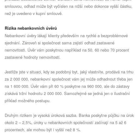
smlouvou, odhad může být vyčíslen na nižší nebo dokonce vyšší částku,
než je uvedeno v kupní smlouvě.
Rizika nebankovních úvěrů
Nebankovní úvěry lákají klienty především na rychlé a bezproblémové
sjednání. Zároveň si společnost sama zajistí odhad zastavené
nemovitosti. Úvěr vám poskytnou například na 50, 60 nebo 70 procent
zastavené hodnoty nemovitosti.
Jestliže jste v situaci, kdy se podobný byt, jaký vlastníte, prodává na trhu
za 2 000 000, nebankovní společnost vám jej může odhadnout třeba jen
na 1 600 000. Úvěr vám při 60 % poskytne na 960 000, ale do zástavy
získává tržní hodnotu 2 000 000. Samozřejmě se jedná jen o ilustrační
příklad možného postupu.
Druhým rizikem je vysoká úroková sazba. Banka poskytne půjčku na úrok
okolo 2 – 2,5%, úroky u nebankovních společností začínají na 5 až 6
procentech, ale mohou být i vyšší než 8 %.