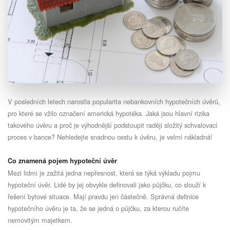
V posledních letech narostla popularita nebankovních hypotečních úvěrů,
pro které se vžilo označení americká hypotéka. Jaká jsou hlavní rizika
takového úvěru a proč je výhodnější podstoupit raději složitý schvalovací
proces v bance? Nehledejte snadnou cestu k úvěru, je velmi nákladná!
Co znamená pojem hypoteční úvěr
Mezi lidmi je zažitá jedna nepřesnost, která se týká výkladu pojmu
hypoteční úvěr. Lidé by jej obvykle definovali jako půjčku, co slouží k
řešení bytové situace. Mají pravdu jen částečně. Správná definice
hypotečního úvěru je ta, že se jedná o půjčku, za kterou ručíte
nemovitým majetkem.