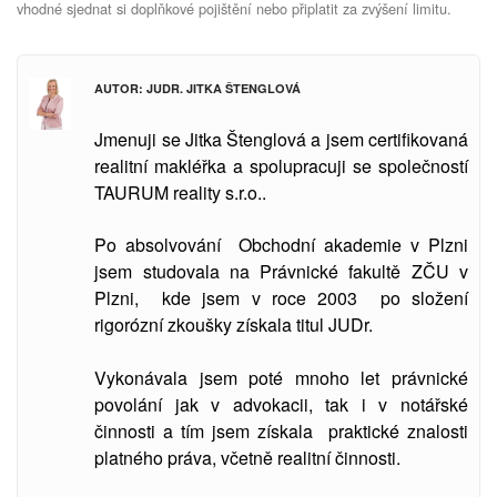
vhodné sjednat si doplňkové pojištění nebo připlatit za zvýšení limitu.
AUTOR: JUDR. JITKA ŠTENGLOVÁ
Jmenuji se Jitka Štenglová a jsem certifikovaná
realitní makléřka a spolupracuji se společností
TAURUM reality s.r.o..
Po absolvování Obchodní akademie v Plzni
jsem studovala
na Právnické fakultě ZČU v
Plzni, kde jsem v roce 2003 po složení
rigorózní zkoušky získala titul JUDr.
Vykonávala jsem poté mnoho let právnické
povolání jak v advokacii, tak i v notářské
činnosti a tím jsem získala praktické znalosti
platného práva, včetně realitní činnosti.