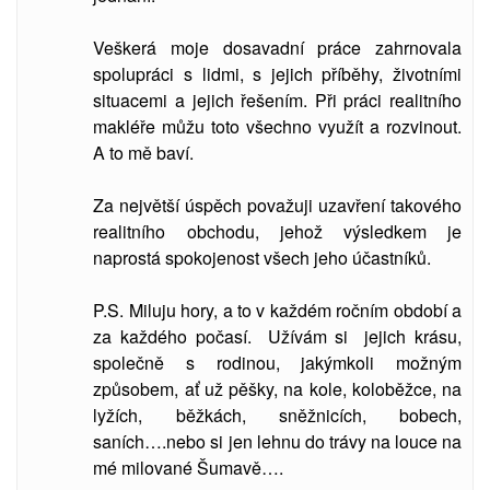
Veškerá moje dosavadní práce zahrnovala
spolupráci s lidmi, s jejich příběhy, životními
situacemi a jejich řešením. Při práci realitního
makléře můžu toto všechno využít a rozvinout.
A to mě baví.
Za největší úspěch považuji uzavření takového
realitního obchodu, jehož výsledkem je
naprostá spokojenost všech jeho účastníků.
P.S. Miluju hory, a to v každém ročním období a
za každého počasí. Užívám si jejich krásu,
společně s rodinou, jakýmkoli možným
způsobem, ať už pěšky, na kole, koloběžce, na
lyžích, běžkách, sněžnicích, bobech,
saních….nebo si jen lehnu do trávy na louce na
mé milované Šumavě….