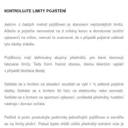
KONTROLUJTE LIMITY POJIŠTĚNÍ
Jedním z častých metod pojišťoven je stanovení nejrůznějších limitů.
Ačkoliv si pojistíte nemovitost na 3 milióny korun a domácnost (vnitřní
vybavení) na milion, nemusí to znamenat, že v případě pojistné události
tyto částky získáte.
Pojišťovny mají definovány skupiny předmětů, pro které stanovují
takzvané limity. Tedy horní hranici obnosu, kterou klientům vyplatí
v případě likvidace škody.
Setkáte se s limitem na stavební součásti ve výši 1 % celkové pojistné
částky. Setkáte se s limitem 50 tisíc na elektroniku nebo cennosti.
Setkáte se s limitem na sportovní vybavení, umělecké předměty, hudební
nástroje i domácí zvířata.
Pečlivě si proto prostudujte podmínky jednotlivých pojišťoven a zaměřte
se na limity plnění. Pokud byste chtěli určité předměty ochránit více je