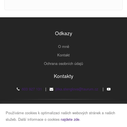
Odkazy
O mně
Kontakt
Ochrana osobních údajů
Kontakty
603 927 131
|
jitka.stenglova@taurum.cz
|
2026 © JUDr. Jitka Štenglová
Používáme cookies k optimalizaci našich webových stránek a našich
služeb. Další informace o cookies
najdete zde
.