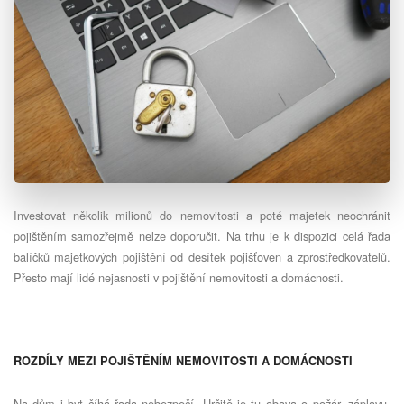
Investovat několik milionů do nemovitosti a poté majetek neochránit
pojištěním samozřejmě nelze doporučit. Na trhu je k dispozici celá řada
balíčků majetkových pojištění od desítek pojišťoven a zprostředkovatelů.
Přesto mají lidé nejasnosti v pojištění nemovitosti a domácnosti.
ROZDÍLY MEZI POJIŠTĚNÍM NEMOVITOSTI A DOMÁCNOSTI
Na dům i byt číhá řada nebezpečí. Určitě je tu obava o požár, záplavu,