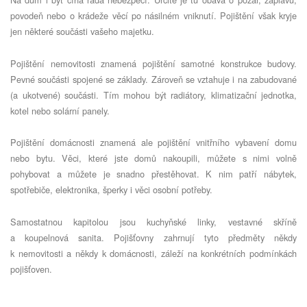
povodeň nebo o krádeže věcí po násilném vniknutí. Pojištění však kryje
jen některé součásti vašeho majetku.
Pojištění nemovitosti znamená pojištění samotné konstrukce budovy.
Pevné součásti spojené se základy. Zároveň se vztahuje i na zabudované
(a ukotvené) součásti. Tím mohou být radiátory, klimatizační jednotka,
kotel nebo solární panely.
Pojištění domácnosti znamená ale pojištění vnitřního vybavení domu
nebo bytu. Věci, které jste domů nakoupili, můžete s nimi volně
pohybovat a můžete je snadno přestěhovat. K nim patří nábytek,
spotřebiče, elektronika, šperky i věci osobní potřeby.
Samostatnou kapitolou jsou kuchyňské linky, vestavné skříně
a koupelnová sanita. Pojišťovny zahrnují tyto předměty někdy
k nemovitosti a někdy k domácnosti, záleží na konkrétních podmínkách
pojišťoven.