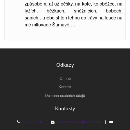
způsobem, ať už pěšky, na kole, koloběžce, na
lyžích, běžkách, sněžnicích, bobech,
saních….nebo si jen lehnu do trávy na louce na
mé milované Šumavě….
Odkazy
O mně
Kontakt
Ochrana osobních údajů
Kontakty
603 927 131
|
jitka.stenglova@taurum.cz
|