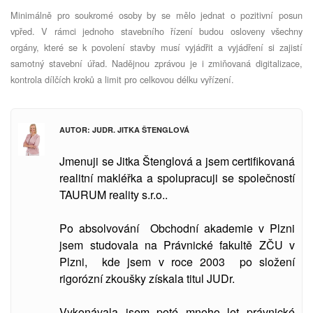
Minimálně pro soukromé osoby by se mělo jednat o pozitivní posun
vpřed. V rámci jednoho stavebního řízení budou osloveny všechny
orgány, které se k povolení stavby musí vyjádřit a vyjádření si zajistí
samotný stavební úřad. Nadějnou zprávou je i zmiňovaná digitalizace,
kontrola dílčích kroků a limit pro celkovou délku vyřízení.
AUTOR: JUDR. JITKA ŠTENGLOVÁ
Jmenuji se Jitka Štenglová a jsem certifikovaná
realitní makléřka a spolupracuji se společností
TAURUM reality s.r.o..
Po absolvování Obchodní akademie v Plzni
jsem studovala
na Právnické fakultě ZČU v
Plzni, kde jsem v roce 2003 po složení
rigorózní zkoušky získala titul JUDr.
Vykonávala jsem poté mnoho let právnické