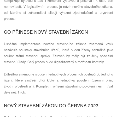
komplikuje bytovou situaci i komerční výstavbu a přispívá i k růstu cen
nemovitostí. V legislativním procesu je návrh nového stavebního zákona,
od kterého si zákonodárci slibují výrazné zjednodušení a urychlení
procesu.
CO PŘINESE NOVÝ STAVEBNÍ ZÁKON
Úspěšná implementace nového stavebního zákona znamená vznik
nezávislé soustavy stavebních úřadů, které budou řízeny centrálně jako
soubor státní stavební správy. Zároveň by měly být zrušeny speciální
stavební úřady. Celý proces bude digitalizovaný s možností kontroly.
Důležitou změnou je sloučení jednotlivých procesních postupů do jednoho
řízení, které zastřeší dílčí kroky a jednotlivá povolení (územní plán,
životní prostředí aj.). Kompletní vyřízení stavebního povolení nesmí trvat
déle než 1 rok.
NOVÝ STAVEBNÍ ZÁKON DO ČERVNA 2023