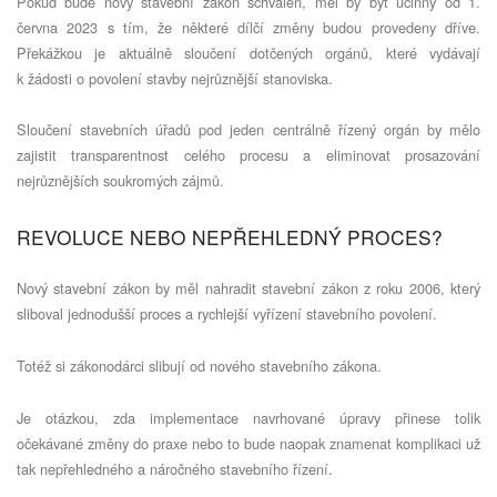
Pokud bude nový stavební zákon schválen, měl by být účinný od 1.
června 2023 s tím, že některé dílčí změny budou provedeny dříve.
Překážkou je aktuálně sloučení dotčených orgánů, které vydávají
k žádosti o povolení stavby nejrůznější stanoviska.
Sloučení stavebních úřadů pod jeden centrálně řízený orgán by mělo
zajistit transparentnost celého procesu a eliminovat prosazování
nejrůznějších soukromých zájmů.
REVOLUCE NEBO NEPŘEHLEDNÝ PROCES?
Nový stavební zákon by měl nahradit stavební zákon z roku 2006, který
sliboval jednodušší proces a rychlejší vyřízení stavebního povolení.
Totéž si zákonodárci slibují od nového stavebního zákona.
Je otázkou, zda implementace navrhované úpravy přinese tolik
očekávané změny do praxe nebo to bude naopak znamenat komplikaci už
tak nepřehledného a náročného stavebního řízení.