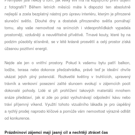
z fotografií? Během letních měsíců máte k dispozici ten absolutně
nejlepší a zcela bezplatný nástroj pro úpravu interiéru, kterým je přirozené
sluneční světlo. Dlouhé dny a dostatek přirozeného světla pomáhají
tomu, aby vaše nemovitost na snímcích i videoprohlídkách vypadala
prostorněji, vzdušněji a neuvěřitelně přívětivě. Tmavé kouty, které by na
podzim působily stísněně, se v létě krásně prosvětlí a celý prostor získá
úžasnou pozitivní energii.
Nejde ale jen o vnitřní prostory. Pokud k vašemu bytu patří balkon,
lodžie, terasa nebo dokonce předzahrádka, právě teď je ideální chvíle
ukázat jejich plný potenciál. Rozkvetlé květiny v truhlících, upravený
trávník a venkovní posezení zalité sluncem evokují v zájemcích pocit
dokonalé pohody. Lidé si při prohlížení takových materiálů mnohem
snáze představí, jak si zde po práci vychutnávají odpolední kávu nebo
tráví příjemný víkend. Využití tohoto vizuálního lákadla je pro úspěšný
a rychlý prodej naprosto klíčové a pomůže vám nemovitost výrazně odlišit
od konkurence.
Prázdninoví zájemci mají jasný cíl a nechtějí ztrácet čas