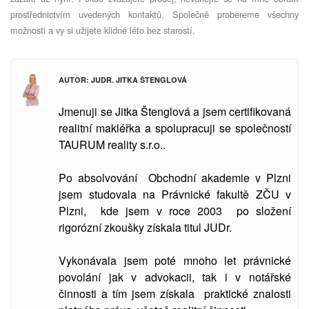
prostřednictvím uvedených kontaktů. Společně probereme všechny
možnosti a vy si užijete klidné léto bez starostí.
AUTOR: JUDR. JITKA ŠTENGLOVÁ
Jmenuji se Jitka Štenglová a jsem certifikovaná
realitní makléřka a spolupracuji se společností
TAURUM reality s.r.o..
Po absolvování Obchodní akademie v Plzni
jsem studovala
na Právnické fakultě ZČU v
Plzni, kde jsem v roce 2003 po složení
rigorózní zkoušky získala titul JUDr.
Vykonávala jsem poté mnoho let právnické
povolání jak v advokacii, tak i v notářské
činnosti a tím jsem získala praktické znalosti