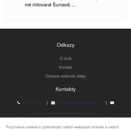
mé milované Šumavě….
Odkazy
O mně
Kontakt
Ochrana osobních údajů
Kontakty
603 927 131
|
jitka.stenglova@taurum.cz
|
2026 © JUDr. Jitka Štenglová
Používáme cookies k optimalizaci našich webových stránek a našich