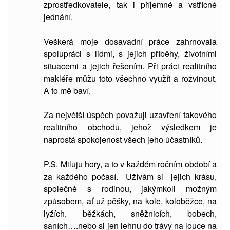
zprostředkovatele, tak i příjemné a vstřícné
jednání.
Veškerá moje dosavadní práce zahrnovala
spolupráci s lidmi, s jejich příběhy, životními
situacemi a jejich řešením. Při práci realitního
makléře můžu toto všechno využít a rozvinout.
A to mě baví.
Za největší úspěch považuji uzavření takového
realitního obchodu, jehož výsledkem je
naprostá spokojenost všech jeho účastníků.
P.S. Miluju hory, a to v každém ročním období a
za každého počasí. Užívám si jejich krásu,
společně s rodinou, jakýmkoli možným
způsobem, ať už pěšky, na kole, koloběžce, na
lyžích, běžkách, sněžnicích, bobech,
saních….nebo si jen lehnu do trávy na louce na