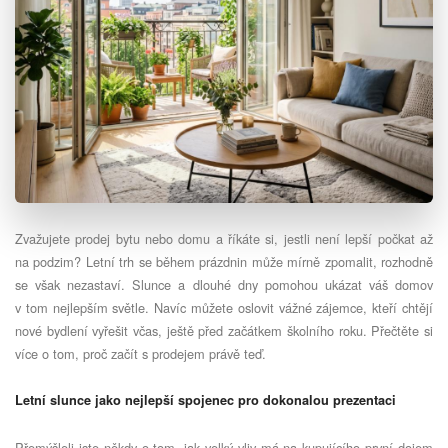
Zvažujete prodej bytu nebo domu a říkáte si, jestli není lepší počkat až
na podzim? Letní trh se během prázdnin může mírně zpomalit, rozhodně
se však nezastaví. Slunce a dlouhé dny pomohou ukázat váš domov
v tom nejlepším světle. Navíc můžete oslovit vážné zájemce, kteří chtějí
nové bydlení vyřešit včas, ještě před začátkem školního roku. Přečtěte si
více o tom, proč začít s prodejem právě teď.
Letní slunce jako nejlepší spojenec pro dokonalou prezentaci
Přemýšleli jste někdy o tom, jak velký vliv má na kupujícího první dojem