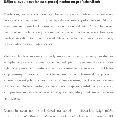
Užijte si svou dovolenou a prodej nechte na profesionálech
Představa, že strávíte celé léto běháním po prohlídkách, vyřizováním
telefonátů a papírováním, pravděpodobně nezní příliš lákavě. Mnoho
vlastníků se právě kvůli tomu rozhodne prodej odložit. Přitom to vůbec
není nutné, protože celý proces může běžet hladce a zcela bez vaší
osobní účasti. Stačí jen předat klíče a odjet si užívat zasloužený
odpočinek s rodinou nebo přáteli.
Zatímco budete relaxovat u vody nebo na horách, zkušený makléř se
kompletně postará o vše potřebné, od prvotní pečlivé přípravy přes
vytvoření poutavých materiálů až po samotné organizování prohlídek
s prověřenými zájemci. Pravidelně vás bude informovat o průběhu
a všech důležitých novinkách, a to v takové míře, na které se předem
domluvíte. Budete vědět, že je o váš majetek perfektně postaráno,
a z prodeje se tak stane bezstarostný zážitek, který nijak nenaruší vaše
letní plány.
Nenechte svou nemovitost čekat na podzimní plískanice, když může
zazářit už nyní. Pokud zvažujete prodej, neváhejte se na mne obrátit