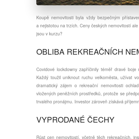
Koupě nemovitosti byla vždy bezpečným přístavem
a nejistotou na trzích. Ceny českých nemovitostí al
jsou v kurzu?
OBLIBA REKREAČNÍCH NE
Covidové lockdowny zapříčinily téměř dravé boje m
Každý toužil uniknout ruchu velkoměsta, užívat 
dramatický zájem o rekreační nemovitosti ochlad
vložených peněžních prostředků, protože se předpok
trvalého pronájmu. Investor zároveň získává příjemn
VYPRODANÉ ČECHY
Růst cen nemovitostí, včetně těch rekreačních, i