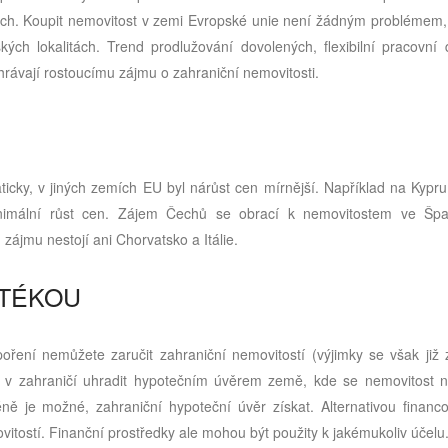
ech. Koupit nemovitost v zemi Evropské unie není žádným problémem, 
ských lokalitách. Trend prodlužování dovolených, flexibilní pracovní
hrávají rostoucímu zájmu o zahraniční nemovitosti.
cky, v jiných zemích EU byl nárůst cen mírnější. Například na Kypru, 
nimální růst cen. Zájem Čechů se obrací k nemovitostem ve Špa
zájmu nestojí ani Chorvatsko a Itálie.
OTÉKOU
ření nemůžete zaručit zahraniční nemovitostí (výjimky se však již z
i v zahraničí uhradit hypotečním úvěrem země, kde se nemovitost n
ně je možné, zahraniční hypoteční úvěr získat. Alternativou financo
itostí. Finanční prostředky ale mohou být použity k jakémukoliv účelu