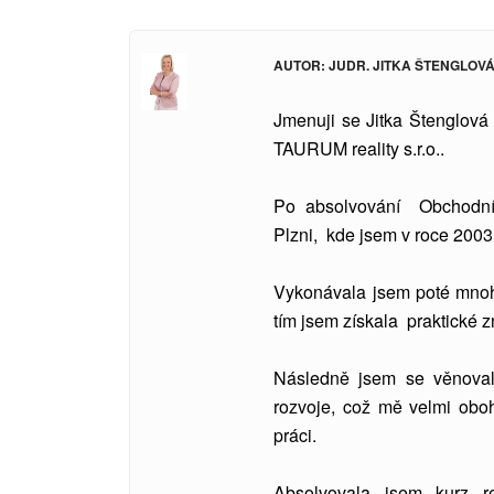
AUTOR: JUDR. JITKA ŠTENGLOV
Jmenuji se Jitka Štenglová 
TAURUM reality s.r.o..
Po absolvování Obchodní
Plzni, kde jsem v roce 2003 
Vykonávala jsem poté mnoho 
tím jsem získala praktické zn
Následně jsem se věnovala
rozvoje, což mě velmi oboh
práci.
Absolvovala jsem kurz re