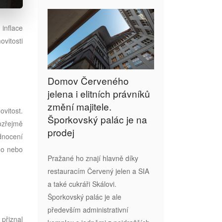
inflace
ovitosti
Domov Červeného
jelena i elitních právníků
změní majitele.
vitost.
Šporkovský palác je na
ozřejmě
prodej
dnocení
ho nebo
Pražané ho znají hlavně díky
restauracím Červený jelen a SIA
a také cukráři Skálovi.
Šporkovský palác je ale
především administrativní
přiznal