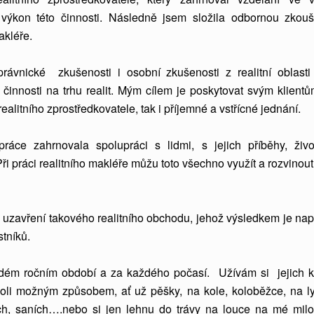
 výkon této činnosti. Následně jsem složila odbornou zkou
akléře.
rávnické zkušenosti i osobní zkušenosti z realitní oblasti
činnosti na trhu realit. Mým cílem je poskytovat svým klientů
realitního zprostředkovatele, tak i příjemné a vstřícné jednání.
áce zahrnovala spolupráci s lidmi, s jejich příběhy, živo
Při práci realitního makléře můžu toto všechno využít a rozvinout
 uzavření takového realitního obchodu, jehož výsledkem je nap
tníků.
aždém ročním období a za každého počasí. Užívám si jejich k
oli možným způsobem, ať už pěšky, na kole, koloběžce, na ly
ch, saních….nebo si jen lehnu do trávy na louce na mé mil