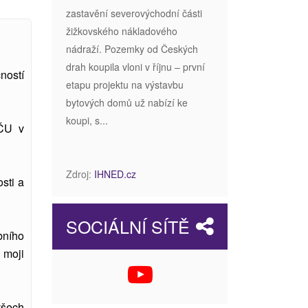
zastavění severovýchodní části
žižkovského nákladového
nádraží. Pozemky od Českých
drah koupila vloni v říjnu – první
ností
etapu projektu na výstavbu
bytových domů už nabízí ke
koupi, s...
ZČU v
Zdroj:
IHNED.cz
sti a
SOCIÁLNÍ SÍTĚ
bního
 moji
všech