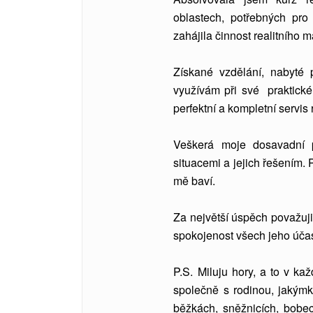
oblastech, potřebných pro
zahájila činnost realitního m
Získané vzdělání, nabyté p
využívám při své praktické 
perfektní a kompletní servis 
Veškerá moje dosavadní pr
situacemi a jejich řešením. 
mě baví.
Za největší úspěch považuji
spokojenost všech jeho účas
P.S. Miluju hory, a to v k
společně s rodinou, jakýmk
běžkách, sněžnicích, bobe