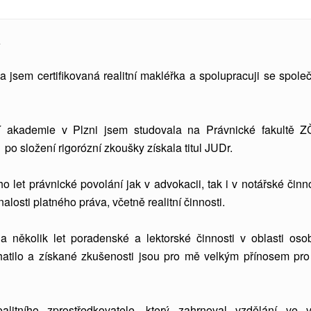
Á
a jsem certifikovaná realitní makléřka a spolupracuji se společ
 akademie v Plzni jsem studovala
na Právnické fakultě 
po složení rigorózní zkoušky získala titul JUDr.
let právnické povolání jak v advokacii, tak i v notářské činno
alosti platného práva, včetně realitní činnosti.
 několik let poradenské a lektorské činnosti v oblasti oso
atilo a získané zkušenosti jsou pro mě velkým přínosem pro
alitního zprostředkovatele, který zahrnoval vzdělání ve 