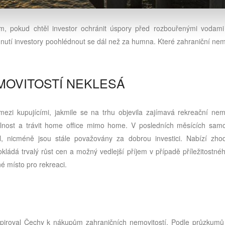
, pokud chtěl investor ochránit úspory před rozbouřenými vodami 
e nutí investory poohlédnout se dál než za humna. Které zahraniční nem
MOVITOSTÍ NEKLESÁ
ezi kupujícími, jakmile se na trhu objevila zajímavá rekreační nemo
volnost a trávit home office mimo home. V posledních měsících sam
l, nicméně jsou stále považovány za dobrou investici. Nabízí zho
ládá trvalý růst cen a možný vedlejší příjem v případě příležitostné
é místo pro rekreaci.
nspiroval Čechy k nákupům zahraničních nemovitostí. Podle průzkumů 