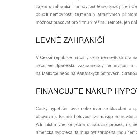
zájem o zahraniční nemovitost téměř každý třetí Č
oblíbili nemovitosti zejména v atraktivních přímoř
možnost pracovat pro firmu v režimu remote, jen na
LEVNÉ ZAHRANIČÍ
V České republice narostly ceny nemovitostí dramati
nebo ve Španělsku zaznamenaly nemovitosti mi
na Mallorce nebo na Kanárských ostrovech. Stranou 
FINANCUJTE NÁKUP HYP
Český hypoteční úvěr nebo úvěr ze stavebního spo
objevovat). Kromě hotovosti lze nákup nemovitost
Administrativně se jedná o náročný proces, nicmé
americká hypotéka, ta musí být zaručena jinou nemov