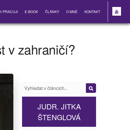
K PRACUJI
E-BOOK
ČLÁNKY
O MNĚ
KONTAKT
t v zahraničí?
JUDR. JITKA
ŠTENGLOVÁ