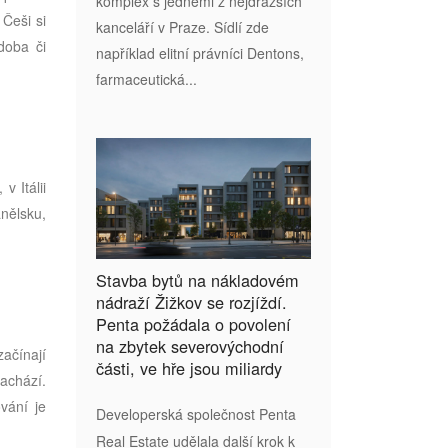
komplex s jedněmi z nejdražších
Češi si
kanceláří v Praze. Sídlí zde
 doba či
například elitní právníci Dentons,
farmaceutická...
v Itálii
nělsku,
Stavba bytů na nákladovém
nádraží Žižkov se rozjíždí.
Penta požádala o povolení
na zbytek severovýchodní
ačínají
části, ve hře jsou miliardy
achází.
vání je
Developerská společnost Penta
.
Real Estate udělala další krok k