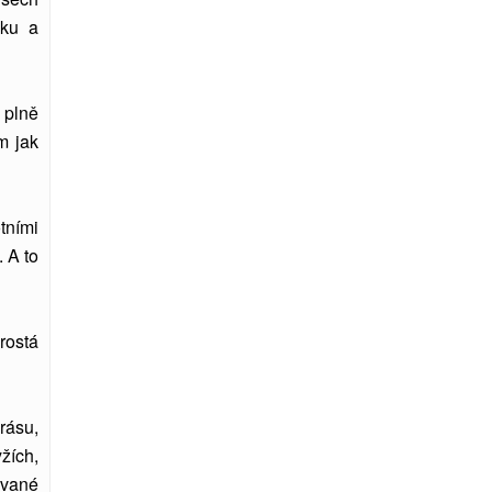
šku a
 plně
m jak
tními
. A to
rostá
rásu,
žích,
ované