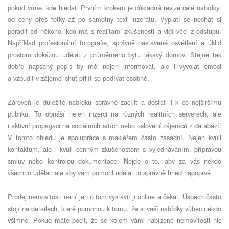
pokud víme, kde hledat. Prvním krokem je důkladná revize celé nabídky:
od ceny přes fotky až po samotný text inzerátu. Vyplatí se nechat si
poradit od někoho, kdo má s realitami zkušenosti a vidí věci z odstupu.
Například profesionální fotografie, správně nastavené osvětlení a úklid
prostoru dokážou udělat z průměrného bytu lákavý domov. Stejně tak
dobře napsaný popis by měl nejen informovat, ale i vyvolat emoci
a vzbudit v zájemci chuť přijít se podívat osobně.
Zároveň je důležité nabídku správně zacílit a dostat ji k co nejširšímu
publiku. To obnáší nejen inzerci na různých realitních serverech, ale
i aktivní propagaci na sociálních sítích nebo oslovení zájemců z databází.
V tomto ohledu je spolupráce s makléřem často zásadní. Nejen kvůli
kontaktům, ale i kvůli cenným zkušenostem s vyjednáváním, přípravou
smluv nebo kontrolou dokumentace. Nejde o to, aby za vás někdo
všechno udělal, ale aby vám pomohl udělat to správně hned napoprvé.
Prodej nemovitosti není jen o tom vystavit ji online a čekat. Úspěch často
stojí na detailech, které pomohou k tomu, že si vaší nabídky vůbec někdo
všimne. Pokud máte pocit, že se kolem vámi nabízené nemovitosti nic