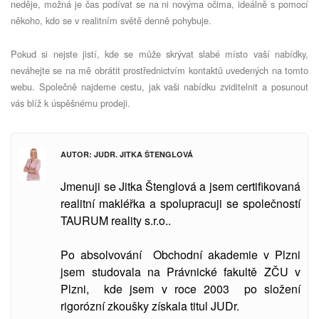
neděje, možná je čas podívat se na ni novýma očima, ideálně s pomocí
někoho, kdo se v realitním světě denně pohybuje.
Pokud si nejste jistí, kde se může skrývat slabé místo vaší nabídky,
neváhejte se na mě obrátit prostřednictvím kontaktů uvedených na tomto
webu. Společně najdeme cestu, jak vaši nabídku zviditelnit a posunout
vás blíž k úspěšnému prodeji.
AUTOR: JUDR. JITKA ŠTENGLOVÁ
Jmenuji se Jitka Štenglová a jsem certifikovaná
realitní makléřka a spolupracuji se společností
TAURUM reality s.r.o..
Po absolvování Obchodní akademie v Plzni
jsem studovala
na Právnické fakultě ZČU v
Plzni, kde jsem v roce 2003 po složení
rigorózní zkoušky získala titul JUDr.