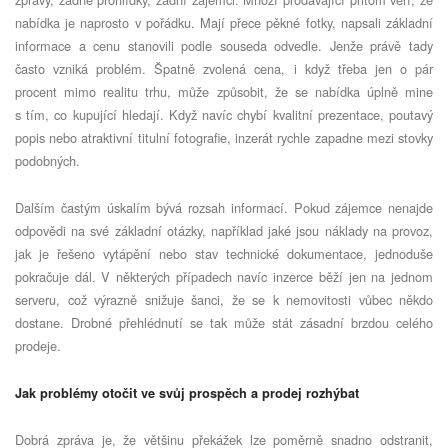
nabídka je naprosto v pořádku. Mají přece pěkné fotky, napsali základní
informace a cenu stanovili podle souseda odvedle. Jenže právě tady
často vzniká problém. Špatně zvolená cena, i když třeba jen o pár
procent mimo realitu trhu, může způsobit, že se nabídka úplně mine
s tím, co kupující hledají. Když navíc chybí kvalitní prezentace, poutavý
popis nebo atraktivní titulní fotografie, inzerát rychle zapadne mezi stovky
podobných.
Dalším častým úskalím bývá rozsah informací. Pokud zájemce nenajde
odpovědi na své základní otázky, například jaké jsou náklady na provoz,
jak je řešeno vytápění nebo stav technické dokumentace, jednoduše
pokračuje dál. V některých případech navíc inzerce běží jen na jednom
serveru, což výrazně snižuje šanci, že se k nemovitosti vůbec někdo
dostane. Drobné přehlédnutí se tak může stát zásadní brzdou celého
prodeje.
Jak problémy otočit ve svůj prospěch a prodej rozhýbat
Dobrá zpráva je, že většinu překážek lze poměrně snadno odstranit,