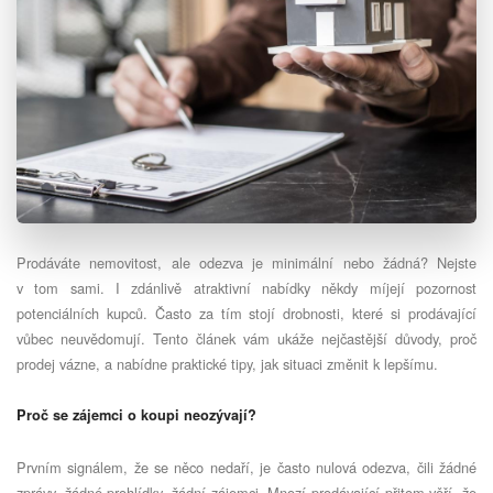
Prodáváte nemovitost, ale odezva je minimální nebo žádná? Nejste
v tom sami. I zdánlivě atraktivní nabídky někdy míjejí pozornost
potenciálních kupců. Často za tím stojí drobnosti, které si prodávající
vůbec neuvědomují. Tento článek vám ukáže nejčastější důvody, proč
prodej vázne, a nabídne praktické tipy, jak situaci změnit k lepšímu.
Proč se zájemci o koupi neozývají?
Prvním signálem, že se něco nedaří, je často nulová odezva, čili žádné
zprávy, žádné prohlídky, žádní zájemci. Mnozí prodávající přitom věří, že