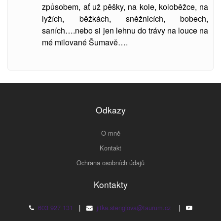
způsobem, ať už pěšky, na kole, koloběžce, na
lyžích, běžkách, sněžnicích, bobech,
saních….nebo si jen lehnu do trávy na louce na
mé milované Šumavě….
Odkazy
O mně
Kontakt
Ochrana osobních údajů
Kontakty
603 927 131
|
jitka.stenglova@taurum.cz
|