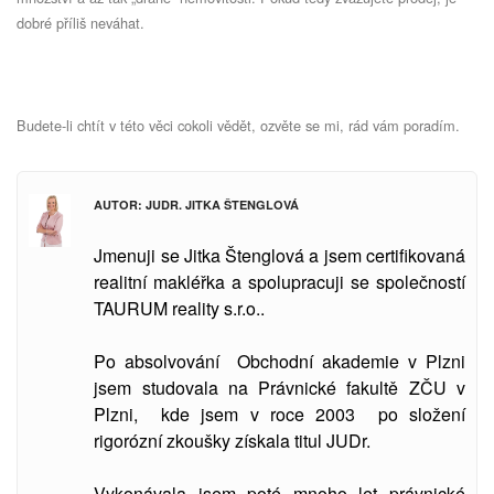
dobré příliš neváhat.
Budete-li chtít v této věci cokoli vědět, ozvěte se mi, rád vám poradím.
AUTOR: JUDR. JITKA ŠTENGLOVÁ
Jmenuji se Jitka Štenglová a jsem certifikovaná
realitní makléřka a spolupracuji se společností
TAURUM reality s.r.o..
Po absolvování Obchodní akademie v Plzni
jsem studovala
na Právnické fakultě ZČU v
Plzni, kde jsem v roce 2003 po složení
rigorózní zkoušky získala titul JUDr.
Vykonávala jsem poté mnoho let právnické