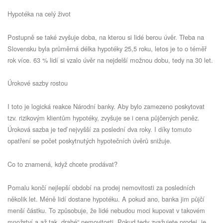
Hypotéka na celý život
Postupně se také zvyšuje doba, na kterou si lidé berou úvěr. Třeba na
Slovensku byla průměrná délka hypotéky 25,5 roku, letos je to o téměř
rok více. 63 % lidí si vzalo úvěr na nejdelší možnou dobu, tedy na 30 let.
Úrokové sazby rostou
I toto je logická reakce Národní banky. Aby bylo zamezeno poskytovat
tzv. rizikovým klientům hypotéky, zvyšuje se i cena půjčených peněz.
Úroková sazba je teď nejvyšší za poslední dva roky. I díky tomuto
opatření se počet poskytnutých hypotečních úvěrů snižuje.
Co to znamená, když chcete prodávat?
Pomalu končí nejlepší období na prodej nemovitosti za posledních
několik let. Méně lidí dostane hypotéku. A pokud ano, banka jim půjčí
menší částku. To způsobuje, že lidé nebudou moci kupovat v takovém
množství a až tak „drahé“ nemovitosti. Pokud tedy zvažujete prodej, je