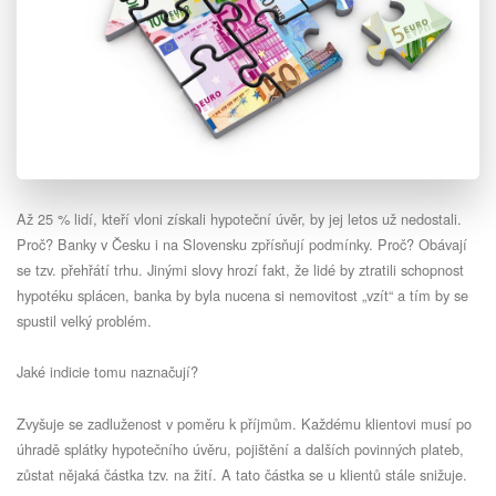
Až 25 % lidí, kteří vloni získali hypoteční úvěr, by jej letos už nedostali.
Proč? Banky v Česku i na Slovensku zpřísňují podmínky. Proč? Obávají
se tzv. přehřátí trhu. Jinými slovy hrozí fakt, že lidé by ztratili schopnost
hypotéku splácen, banka by byla nucena si nemovitost „vzít“ a tím by se
spustil velký problém.
Jaké indicie tomu naznačují?
Zvyšuje se zadluženost v poměru k příjmům. Každému klientovi musí po
úhradě splátky hypotečního úvěru, pojištění a dalších povinných plateb,
zůstat nějaká částka tzv. na žití. A tato částka se u klientů stále snižuje.