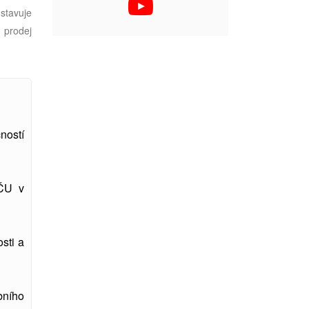
stavuje
 prodej
ností
ZČU v
sti a
bního