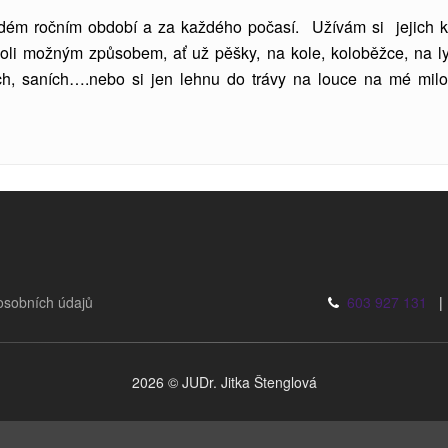
aždém ročním období a za každého počasí. Užívám si jejich k
oli možným způsobem, ať už pěšky, na kole, koloběžce, na ly
ch, saních….nebo si jen lehnu do trávy na louce na mé mil
osobních údajů
603 927 131
2026 © JUDr. Jitka Štenglová