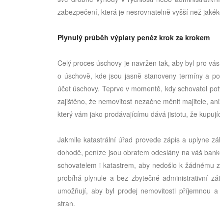
zabezpečení, která je nesrovnatelně vyšší než jaké
Plynulý průběh výplaty peněz krok za krokem
Celý proces úschovy je navržen tak, aby byl pro vá
o úschově, kde jsou jasně stanoveny termíny a po
účet úschovy. Teprve v momentě, kdy schovatel potvr
zajištěno, že nemovitost nezačne měnit majitele, a
který vám jako prodávajícímu dává jistotu, že kupuj
Jakmile katastrální úřad provede zápis a uplyne zá
dohodě, peníze jsou obratem odeslány na váš bankov
schovatelem i katastrem, aby nedošlo k žádnému z
probíhá plynule a bez zbytečné administrativní z
umožňují, aby byl prodej nemovitosti příjemnou a
stran.