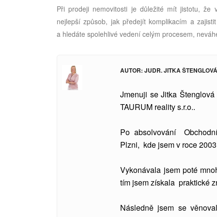
Při prodeji nemovitosti je důležité mít jistotu, ž
nejlepší způsob, jak předejít komplikacím a zajist
a hledáte spolehlivé vedení celým procesem, neváhe
AUTOR: JUDR. JITKA ŠTENGLOV
Jmenuji se Jitka Štenglová 
TAURUM reality s.r.o..
Po absolvování Obchodní
Plzni, kde jsem v roce 2003 
Vykonávala jsem poté mnoho 
tím jsem získala praktické zn
Následně jsem se věnovala