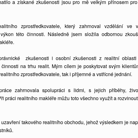
atilo a získané zkušenosti jsou pro mě velkým přínosem pro
alitního zprostředkovatele, který zahrnoval vzdělání ve 
 výkon této činnosti. Následně jsem složila odbornou zkou
akléře.
rávnické zkušenosti i osobní zkušenosti z realitní oblasti
činnosti na trhu realit. Mým cílem je poskytovat svým klientů
realitního zprostředkovatele, tak i příjemné a vstřícné jednání.
áce zahrnovala spolupráci s lidmi, s jejich příběhy, živo
Při práci realitního makléře můžu toto všechno využít a rozvinout
 uzavření takového realitního obchodu, jehož výsledkem je nap
tníků.