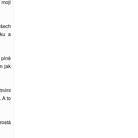
 moji
všech
šku a
 plně
m jak
tními
. A to
rostá