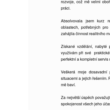
rozvoje, což mě velmi oboh
práci.
Absolvovala jsem kurz re
oblastech, potřebných pro
zahájila činnost realitního m
Získané vzdělání, nabyté p
využívám při své praktické 
perfektní a kompletní servis 
Veškerá moje dosavadní pr
situacemi a jejich řešením. 
mě baví.
Za největší úspěch považuji
spokojenost všech jeho účas