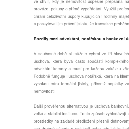
ve chvíli, kdy je nemovitost úspěšně přepsána na
provázet pokusy o přímé vypořádání. Využití profe
chrání celoživotní úspory kupujících i rodinný maje
a poskytoval jim právní jistotu, že transakce probě
Rozdíly mezi advokátní, notářskou a bankovní 
V současné době si můžete vybrat ze tří hlavních
úschova, která bývá často součástí komplexního 
advokátní komory a musí pro každou zakázku zřídit
Podobně funguje i úschova notářská, která na klient
vysokou míru formální jistoty, přičemž poplatky 
nemovitosti.
Další prověřenou alternativou je úschova bankovní
velká a stabilní instituce. Tento způsob vyhledávají z
prostředky na základě předložení přesně definovaný
své drobné výhody v rychlosti nebo administrativn