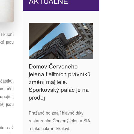
AKTUÁLNĚ
 i kupní
ké jsou
Domov Červeného
jelena i elitních právníků
změní majitele.
částku.
Šporkovský palác je na
na účet
prodej
upující,
ěj jsou
Pražané ho znají hlavně díky
restauracím Červený jelen a SIA
ícímu až
a také cukráři Skálovi.