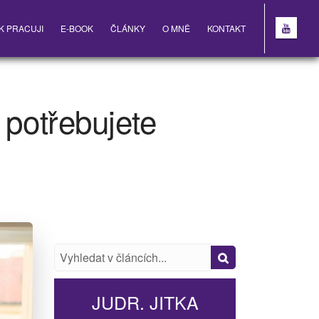
K PRACUJI
E-BOOK
ČLÁNKY
O MNĚ
KONTAKT
 potřebujete
JUDR. JITKA