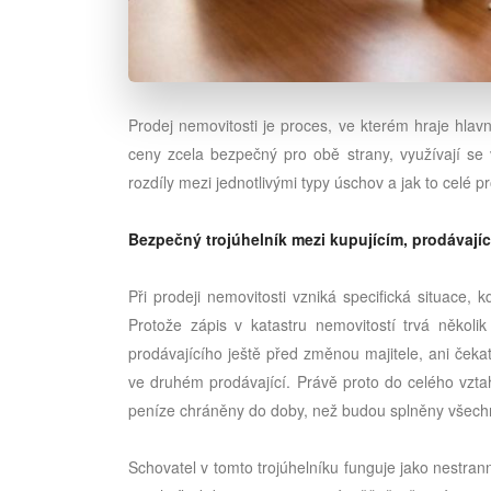
Prodej nemovitosti je proces, ve kterém hraje hlav
ceny zcela bezpečný pro obě strany, využívají se 
rozdíly mezi jednotlivými typy úschov a jak to celé p
Bezpečný trojúhelník mezi kupujícím, prodávají
Při prodeji nemovitosti vzniká specifická situace,
Protože zápis v katastru nemovitostí trvá několi
prodávajícího ještě před změnou majitele, ani čeka
ve druhém prodávající. Právě proto do celého vztah
peníze chráněny do doby, než budou splněny všech
Schovatel v tomto trojúhelníku funguje jako nestran