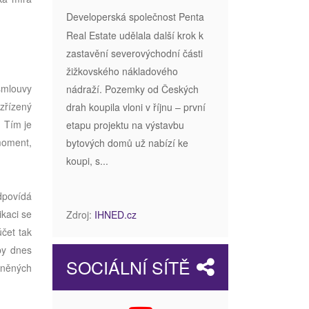
Developerská společnost Penta
Real Estate udělala další krok k
zastavění severovýchodní části
žižkovského nákladového
smlouvy
nádraží. Pozemky od Českých
zřízený
drah koupila vloni v říjnu – první
. Tím je
etapu projektu na výstavbu
 moment,
bytových domů už nabízí ke
koupi, s...
odpovídá
ikaci se
Zdroj:
IHNED.cz
čet tak
py dnes
SOCIÁLNÍ SÍTĚ
tněných