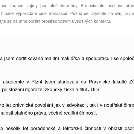
e vaše finanční zájmy jsou plně chráněny. Profesionální úschova před
it hladké vypořádání celé transakce. Pokud se chystáte na svůj první
jte se na mne obrátit prostřednictvím uvedených kontaktů.
Á
a jsem certifikovaná realitní makléřka a spolupracuji se společ
 akademie v Plzni jsem studovala
na Právnické fakultě 
po složení rigorózní zkoušky získala titul JUDr.
let právnické povolání jak v advokacii, tak i v notářské činno
alosti platného práva, včetně realitní činnosti.
 několik let poradenské a lektorské činnosti v oblasti oso