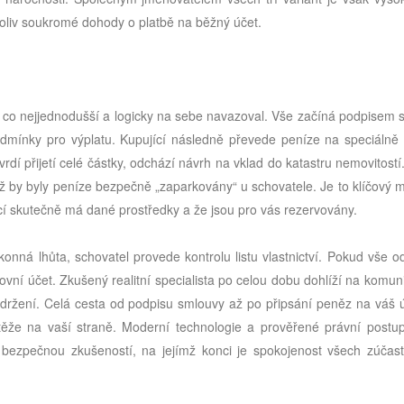
koliv soukromé dohody o platbě na běžný účet.
s co nejjednodušší a logicky na sebe navazoval. Vše začíná podpisem 
dmínky pro výplatu. Kupující následně převede peníze na speciálně 
dí přijetí celé částky, odchází návrh na vklad do katastru nemovitostí
niž by byly peníze bezpečně „zaparkovány“ u schovatele. Je to klíčový
ící skutečně má dané prostředky a že jsou pro vás rezervovány.
konná lhůta, schovatel provede kontrolu listu vlastnictví. Pokud vše 
ní účet. Zkušený realitní specialista po celou dobu dohlíží na komun
držení. Celá cesta od podpisu smlouvy až po připsání peněz na váš ú
átěže na vaší straně. Moderní technologie a prověřené právní postu
 bezpečnou zkušeností, na jejímž konci je spokojenost všech zúčas