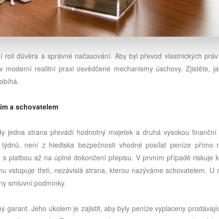
ní roli důvěra a správné načasování. Aby byl převod vlastnických práv
v moderní realitní praxi osvědčené mechanismy úschovy. Zjistěte, ja
robíhá.
cím a schovatelem
 kdy jedna strana převádí hodnotný majetek a druhá vysokou finanční 
k týdnů, není z hlediska bezpečnosti vhodné posílat peníze přímo 
t s platbou až na úplné dokončení přepisu. V prvním případě riskuje k
u vstupuje třetí, nezávislá strana, kterou nazýváme schovatelem. U n
ny smluvní podmínky.
ný garant. Jeho úkolem je zajistit, aby byly peníze vyplaceny prodávaj