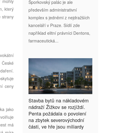
y mohly
Šporkovský palác je ale
, který
především administrativní
ě strany
komplex s jedněmi z nejdražších
kanceláří v Praze. Sídlí zde
například elitní právníci Dentons,
farmaceutická...
vokátní
y České
daření.
oskytuje
ní ceny
Stavba bytů na nákladovém
nádraží Žižkov se rozjíždí.
ka jako
Penta požádala o povolení
uvolňuje
na zbytek severovýchodní
cest má
části, ve hře jsou miliardy
ká míra