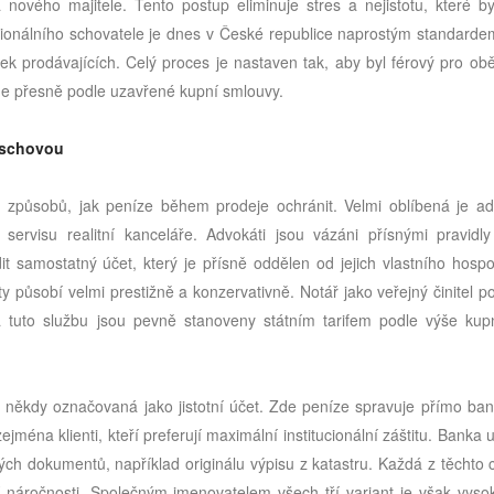
 nového majitele. Tento postup eliminuje stres a nejistotu, které b
sionálního schovatele je dnes v České republice naprostým standardem
tek prodávajících. Celý proces je nastaven tak, aby byl férový pro ob
hne přesně podle uzavřené kupní smlouvy.
úschovou
 způsobů, jak peníze během prodeje ochránit. Velmi oblíbená je ad
servisu realitní kanceláře. Advokáti jsou vázáni přísnými pravidl
 samostatný účet, který je přísně oddělen od jejich vlastního hospo
y působí velmi prestižně a konzervativně. Notář jako veřejný činitel p
za tuto službu jsou pevně stanoveny státním tarifem podle výše kup
, někdy označovaná jako jistotní účet. Zde peníze spravuje přímo ban
ejména klienti, kteří preferují maximální institucionální záštitu. Banka 
ch dokumentů, například originálu výpisu z katastru. Každá z těchto 
í náročnosti. Společným jmenovatelem všech tří variant je však vyso