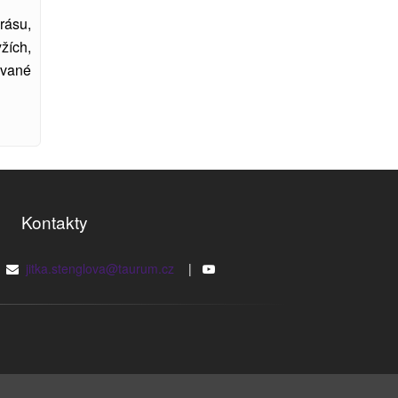
rásu,
žích,
ované
Kontakty
|
jitka.stenglova@taurum.cz
|