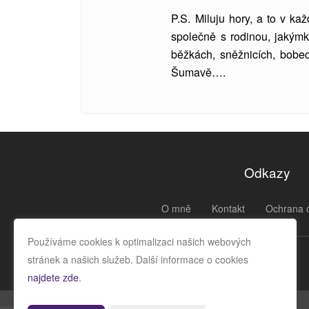
P.S. Miluju hory, a to v k
společně s rodinou, jakýmk
běžkách, sněžnicích, bobe
Šumavě….
Odkazy
O mně
Kontakt
Ochrana 
Používáme cookies k optimalizaci našich webových
stránek a našich služeb. Další informace o cookies
najdete zde
.