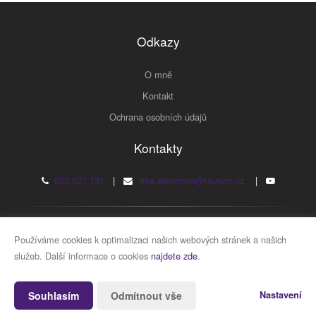
Odkazy
O mně
Kontakt
Ochrana osobních údajů
Kontakty
603 927 131
|
jitka.stenglova@taurum.cz
|
2026 © JUDr. Jitka Štenglová
Používáme cookies k optimalizaci našich webových stránek a našich
služeb. Další informace o cookies
najdete zde
.
Vytvořeno v systému
CHYTRÝ WEB MAKLÉŘE
Souhlasím
Odmítnout vše
Nastavení
2026 © Tomawell s.r.o.