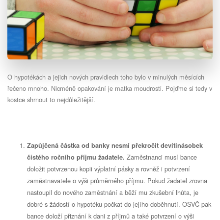
O hypotékách a jejich nových pravidlech toho bylo v minulých měsících
řečeno mnoho. Nicméně opakování je matka moudrosti. Pojďme si tedy v
kostce shrnout to nejdůležitější.
Zapůjčená částka od banky nesmí překročit devítinásobek
Zaměstnanci musí bance
čistého ročního příjmu žadatele.
doložit potvrzenou kopii výplatní pásky a rovněž i potvrzení
zaměstnavatele o výši průměrného příjmu. Pokud žadatel zrovna
nastoupil do nového zaměstnání a běží mu zkušební lhůta, je
dobré s žádostí o hypotéku počkat do jejího doběhnutí. OSVČ pak
bance doloží přiznání k dani z příjmů a také potvrzení o výši