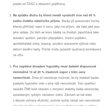
plateb od ČSSZ a zdravotní pojišťovny.
Na splátku dluhu by klient neměl vynaložit více než 45 %
. Banky při posuzování bonity
svého čistého měsíčního příjmu
klienta přihlížejí nejen k tomu, jaký má příjem, ale také jaké jsou
jeho výdaje. Do těch se krom částky na živobytí započítává také
stavební spoření, penzijní připojištění, životní pojištění,
spotřebitelské úvěry, leasing, soudem stanovené výživné nebo
aktivní kreditní karty. Potíže může způsobit využívaný kontokorent
na účtu.
Pro úspěšné dosažení hypotéky musí žadatel disponovat
minimálně 10 až 20 % vlastních úspor z tržní ceny
Dnes již neexistuje možnost, že by žadateli banka
nemovitosti.
poskytla hypoteční úvěr v plné výši nemovitosti. Toto opatření
zavedla ČNB kvůli obavám z ohrožení stability české ekonomiky
způsobeným rychlým nárůstem úvěrů. Zároveň se tak stalo
z důvodu ochrany dlužníků, protože rychlý nárůst cen nemovitostí
převyšoval příjmy domácností a tím se dlužníci ocitli ve větším