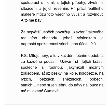
spolupráci s lidmi, s jejich příběhy, životními
situacemi a jejich řešením. Při práci realitního
makléře můžu toto všechno využít a rozvinout.
A to mě baví.
Za největší úspěch považuji uzavření takového
realitního obchodu, jehož výsledkem je
naprostá spokojenost všech jeho účastníků.
P.S. Miluju hory, a to v každém ročním období a
za každého počasí. Užívám si jejich krásu,
společně s rodinou, jakýmkoli možným
způsobem, ať už pěšky, na kole, koloběžce, na
lyžích, běžkách, sněžnicích, bobech,
saních….nebo si jen lehnu do trávy na louce na
mé milované Šumavě….