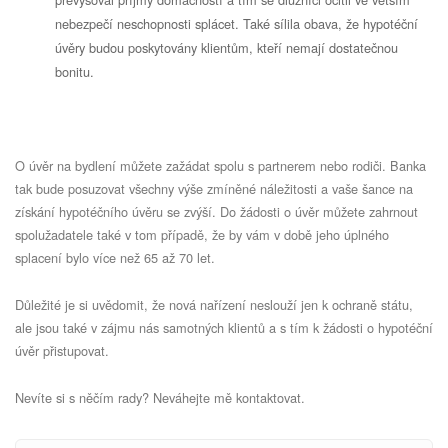
nebezpečí neschopnosti splácet. Také sílila obava, že hypotéční
úvěry budou poskytovány klientům, kteří nemají dostatečnou
bonitu.
O úvěr na bydlení můžete zažádat spolu s partnerem nebo rodiči. Banka
tak bude posuzovat všechny výše zmíněné náležitosti a vaše šance na
získání hypotéčního úvěru se zvýší. Do žádosti o úvěr můžete zahrnout
spolužadatele také v tom případě, že by vám v době jeho úplného
splacení bylo více než 65 až 70 let.
Důležité je si uvědomit, že nová nařízení neslouží jen k ochraně státu,
ale jsou také v zájmu nás samotných klientů a s tím k žádosti o hypotéční
úvěr přistupovat.
Nevíte si s něčím rady? Neváhejte mě kontaktovat.