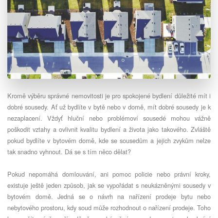
Kromě výběru správné nemovitosti je pro spokojené bydlení důležité mít i
dobré sousedy. Ať už bydlíte v bytě nebo v domě, mít dobré sousedy je k
nezaplacení. Vždyť hluční nebo problémoví sousedé mohou vážně
poškodit vztahy a ovlivnit kvalitu bydlení a života jako takového. Zvláště
pokud bydlíte v bytovém domě, kde se sousedům a jejich zvykům nelze
tak snadno vyhnout. Dá se s tím něco dělat?
Pokud nepomáhá domlouvání, ani pomoc policie nebo právní kroky,
existuje ještě jeden způsob, jak se vypořádat s neukázněnými sousedy v
bytovém domě. Jedná se o návrh na nařízení prodeje bytu nebo
nebytového prostoru, kdy soud může rozhodnout o nařízení prodeje. Toho