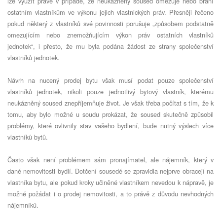
lze využít právě v případě, že neukázněný soused omezuje nebo brání
ostatním vlastníkům ve výkonu jejich vlastnických práv. Přesněji řečeno
pokud některý z vlastníků své povinnosti porušuje „způsobem podstatně
omezujícím nebo znemožňujícím výkon práv ostatních vlastníků
jednotek“, i přesto, že mu byla podána žádost ze strany společenství
vlastníků jednotek.
Návrh na nucený prodej bytu však musí podat pouze společenství
vlastníků jednotek, nikoli pouze jednotlivý bytový vlastník, kterému
neukázněný soused znepříjemňuje život. Je však třeba počítat s tím, že k
tomu, aby bylo možné u soudu prokázat, že soused skutečně způsobil
problémy, které ovlivnily stav vašeho bydlení, bude nutný výslech více
vlastníků bytů.
Často však není problémem sám pronajímatel, ale nájemník, který v
dané nemovitosti bydlí. Dotčení sousedé se zpravidla nejprve obracejí na
vlastníka bytu, ale pokud kroky učiněné vlastníkem nevedou k nápravě, je
možné požádat i o prodej nemovitosti, a to právě z důvodu nevhodných
nájemníků.