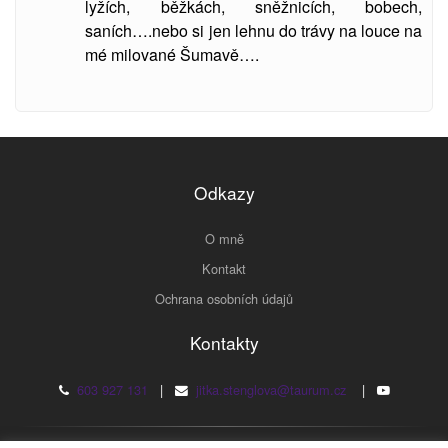
lyžích, běžkách, sněžnicích, bobech,
saních….nebo si jen lehnu do trávy na louce na
mé milované Šumavě….
Odkazy
O mně
Kontakt
Ochrana osobních údajů
Kontakty
603 927 131
|
jitka.stenglova@taurum.cz
|