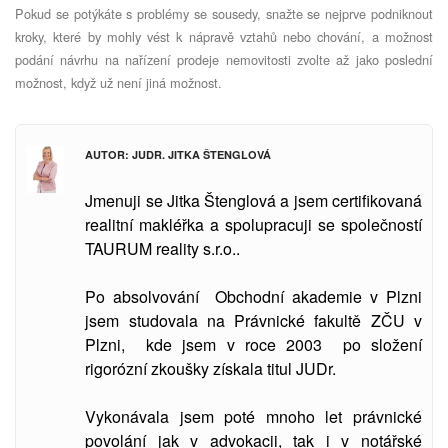
Pokud se potýkáte s problémy se sousedy, snažte se nejprve podniknout
kroky, které by mohly vést k nápravě vztahů nebo chování, a možnost
podání návrhu na nařízení prodeje nemovitosti zvolte až jako poslední
možnost, když už není jiná možnost.
AUTOR: JUDR. JITKA ŠTENGLOVÁ
Jmenuji se Jitka Štenglová a jsem certifikovaná
realitní makléřka a spolupracuji se společností
TAURUM reality s.r.o..
Po absolvování Obchodní akademie v Plzni
jsem studovala
na Právnické fakultě ZČU v
Plzni, kde jsem v roce 2003 po složení
rigorózní zkoušky získala titul JUDr.
Vykonávala jsem poté mnoho let právnické
povolání jak v advokacii, tak i v notářské