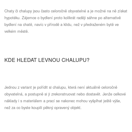
Chaty či chalupy jsou často celoročně obyvatelné a je možné na ně získat
hypotéku. Zájemce o bydlení proto kolikrát raději sáhne po alternativě
bydlení na chatě, navíc v přírodě a klidu, než v předraženém bytě ve
velkém městě.
KDE HLEDAT LEVNOU CHALUPU?
Jednou z variant je pořídit si chalupu, která není aktuálně celoročně
obyvatelná, a postupně si ji zrekonstruovat nebo dostavět. Jenže celkové
náklady i s materiálem a prací se nakonec mohou vyšplhat ještě výše,
než za co byste koupili pěkný opravený objekt.