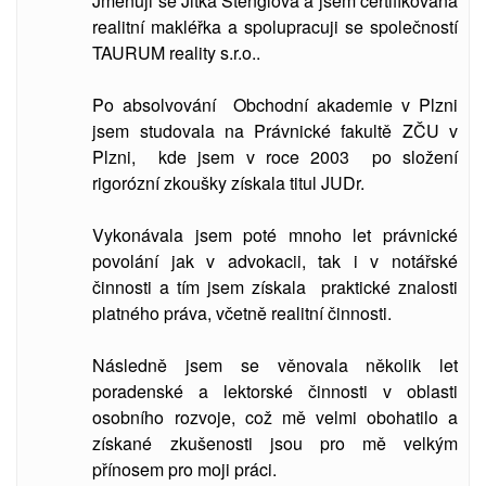
Jmenuji se Jitka Štenglová a jsem certifikovaná
realitní makléřka a spolupracuji se společností
TAURUM reality s.r.o..
Po absolvování Obchodní akademie v Plzni
jsem studovala
na Právnické fakultě ZČU v
Plzni, kde jsem v roce 2003 po složení
rigorózní zkoušky získala titul JUDr.
Vykonávala jsem poté mnoho let právnické
povolání jak v advokacii, tak i v notářské
činnosti a tím jsem získala praktické znalosti
platného práva, včetně realitní činnosti.
Následně jsem se věnovala několik let
poradenské a lektorské činnosti v oblasti
osobního rozvoje, což mě velmi obohatilo a
získané zkušenosti jsou pro mě velkým
přínosem pro moji práci.