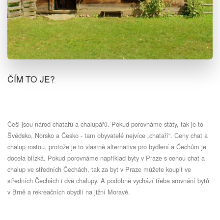
ČÍM TO JE?
Češi jsou národ chatařů a chalupářů. Pokud porovnáme státy, tak je to
Švédsko, Norsko a Česko - tam obyvatelé nejvíce „chataří“. Ceny chat a
chalup rostou, protože je to vlastně alternativa pro bydlení a Čechům je
docela blízká. Pokud porovnáme například byty v Praze s cenou chat a
chalup ve středních Čechách, tak za byt v Praze můžete koupit ve
středních Čechách i dvě chalupy. A podobně vychází třeba srovnání bytů
v Brně a rekreačních obydlí na jižní Moravě.