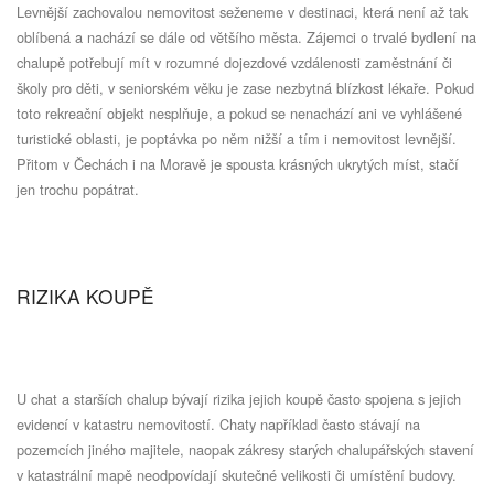
Levnější zachovalou nemovitost seženeme v destinaci, která není až tak
oblíbená a nachází se dále od většího města. Zájemci o trvalé bydlení na
chalupě potřebují mít v rozumné dojezdové vzdálenosti zaměstnání či
školy pro děti, v seniorském věku je zase nezbytná blízkost lékaře. Pokud
toto rekreační objekt nesplňuje, a pokud se nenachází ani ve vyhlášené
turistické oblasti, je poptávka po něm nižší a tím i nemovitost levnější.
Přitom v Čechách i na Moravě je spousta krásných ukrytých míst, stačí
jen trochu popátrat.
RIZIKA KOUPĚ
U chat a starších chalup bývají rizika jejich koupě často spojena s jejich
evidencí v katastru nemovitostí. Chaty například často stávají na
pozemcích jiného majitele, naopak zákresy starých chalupářských stavení
v katastrální mapě neodpovídají skutečné velikosti či umístění budovy.