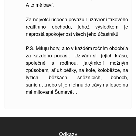
A to mě baví.
Za největší úspěch považuji uzavření takového
realitního obchodu, jehož výsledkem je
naprostá spokojenost všech jeho účastníků.
P.S. Miluju hory, a to v každém ročním období a
za každého počasí. Užívám si jejich krásu,
společně s rodinou, jakýmkoli možným
způsobem, ať už pěšky, na kole, koloběžce, na
lyžích, běžkách, sněžnicích, bobech,
saních….nebo si jen lehnu do trávy na louce na
mé milované Šumavě….
Odkazy