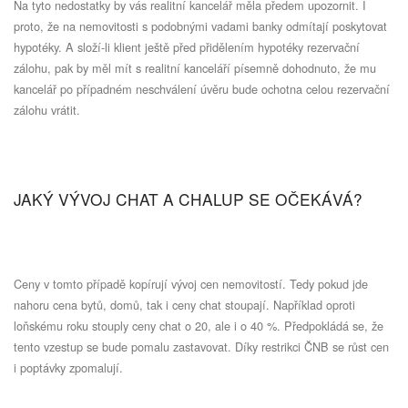
Na tyto nedostatky by vás realitní kancelář měla předem upozornit. I
proto, že na nemovitosti s podobnými vadami banky odmítají poskytovat
hypotéky. A složí-li klient ještě před přidělením hypotéky rezervační
zálohu, pak by měl mít s realitní kanceláří písemně dohodnuto, že mu
kancelář po případném neschválení úvěru bude ochotna celou rezervační
zálohu vrátit.
JAKÝ VÝVOJ CHAT A CHALUP SE OČEKÁVÁ?
Ceny v tomto případě kopírují vývoj cen nemovitostí. Tedy pokud jde
nahoru cena bytů, domů, tak i ceny chat stoupají. Například oproti
loňskému roku stouply ceny chat o 20, ale i o 40 %. Předpokládá se, že
tento vzestup se bude pomalu zastavovat. Díky restrikci ČNB se růst cen
i poptávky zpomalují.